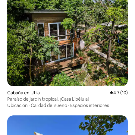
Cabaña en Utila
Calificación
4.7 (10)
Paraíso de jardín tropical, ¡Casa Libélula!
Ubicación
·
Calidad del sueño
·
Espacios interiores