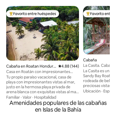
Favorito entre huéspedes
Favorito entre
De los mejores en Favorito entre huéspedes
De los mejores en
Cabaña
La Casita. Cabaña e
Cabaña en Roatan Hondura
Calificación promedio: 4.88 de 5
4.88 (144)
red, refugio aislad
La Casita es un sa
s
Casa en Roatán con impresionantes
Sandy Bay Roatán, 
vistas al mar y playa privada
Tu propio paraíso vacacional, casa de
rodeada de belleza
playa con impresionantes vistas al mar,
preciosas vistas a
justo en la hermosa playa privada de
magníficas palmer
Ubicación
·
Espacio
arena blanca con exquisitas vistas al mar
tropicales. La terr
y brisa. Se encuentra en Sandy Bay, en
Familiar
·
Valor
·
Hospitalidad
vistas al valle es u
un barrio seguro y agradable de Lawson
Amenidades populares de las cabañas
relajarse; a la som
Rock. La cabaña tiene 2 dormitorios,
en Islas de la Bahía
y perfecta para d
cada uno con 1 cama tamaño queen,
observa el cielo n