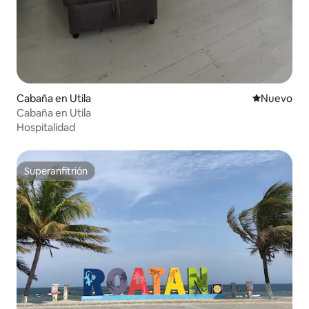
Cabaña en Utila
Nuevo aloj
Nuevo
Cabaña en Utila
Hospitalidad
Superanfitrión
Superanfitrión