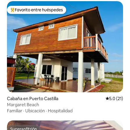
Favorito entre huéspedes
De los mejores en Favorito entre huéspedes
Cabaña en Puerto Castilla
Calificación
5.0 (21)
Margaret Beach
Familiar
·
Ubicación
·
Hospitalidad
Superanfitrión