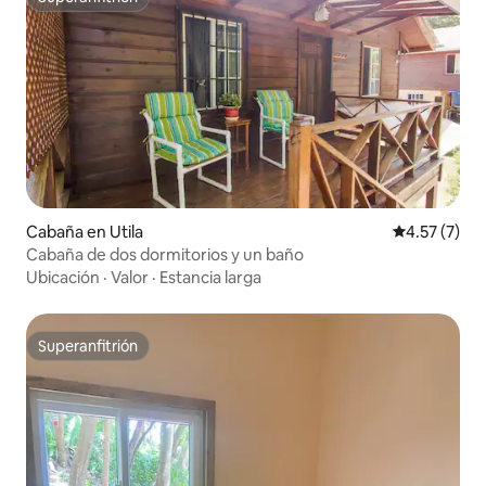
Superanfitrión
Cabaña en Utila
Calificación
4.57 (7)
Cabaña de dos dormitorios y un baño
Ubicación
·
Valor
·
Estancia larga
Superanfitrión
Superanfitrión