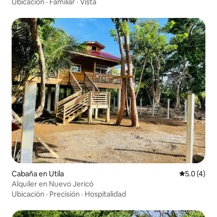
Ubicación
·
Familiar
·
Vista
Cabaña en Utila
Calificació
5.0 (4)
Alquiler en Nuevo Jericó
Ubicación
·
Precisión
·
Hospitalidad