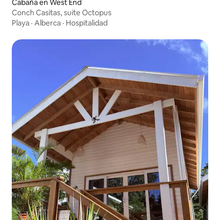
Cabaña en West End
Conch Casitas, suite Octopus
Playa
·
Alberca
·
Hospitalidad