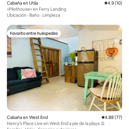
Cabaña en Utila
Calificación
4.9 (10)
«Pilothouse» en Ferry Landing
Ubicación
·
Baño
·
Limpieza
Favorito entre huéspedes
Favorito entre huéspedes
Cabaña en West End
Calificación p
4.88 (77)
Henry's Place Live en West End a pie de la playa ⛱