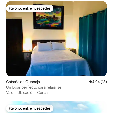
Favorito entre huéspedes
Favorito entre huéspedes
Cabaña en Guanaja
Calificación 
4.94 (18)
Un lugar perfecto para relajarse
Valor
·
Ubicación
·
Cerca
Favorito entre huéspedes
Favorito entre huéspedes