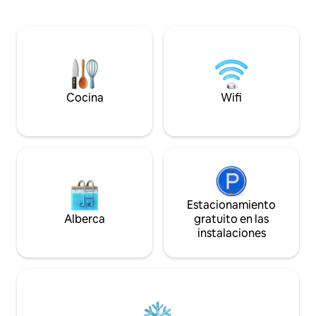
ventilador de techo, aire acondicionado,
una escapada tranq
cocina totalmente equipada,
está a 10 minutos a
electrodomésticos de acero inoxidable,
principal y las pla
otros utensilios, baño con agua caliente.
a solo 5 minutos m
Área de salón sofá TV inteligente Wi-Fi
sillas de playa hamacas en el porche
parrilla tablas de surf de remo para
engranajes de esnórquel
Cocina
Wifi
Estacionamiento
Alberca
gratuito en las
instalaciones