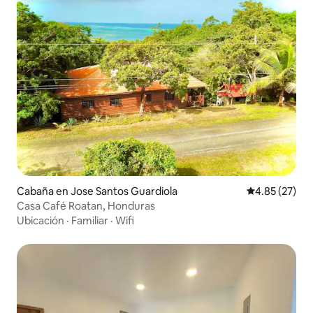
Cabaña en Jose Santos Guardiola
Calificación 
4.85 (27)
Casa Café Roatan, Honduras
Ubicación
·
Familiar
·
Wifi