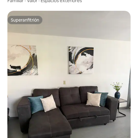
Familiar
·
Valor
·
Espacios exteriores
Superanfitrión
Superanfitrión