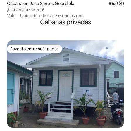
Cabaña en Jose Santos Guardiola
Calificació
5.0 (4)
¡Cabaña de sirena!
Valor
·
Ubicación
·
Moverse por la zona
Cabañas privadas
Favorito entre huéspedes
Favorito entre huéspedes