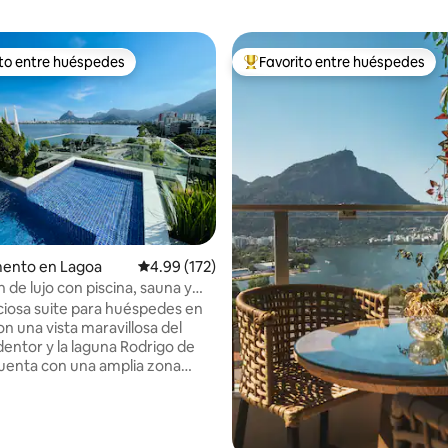
ito entre huéspedes
Favorito entre huéspedes
ejores en Favorito entre huéspedes
De los mejores en Favorito ent
4.86 de 5; 282 evaluaciones
ento en Lagoa
Calificación promedio: 4.99 de 5; 172 evaluac
4.99 (172)
 de lujo con piscina, sauna y
d.
iosa suite para huéspedes en
con una vista maravillosa del
dentor y la laguna Rodrigo de
Cuenta con una amplia zona
con piscina y cascada, medio
na de vapor con ducha, cocina,
ara asados, refrigerador, placa
n, microondas, Airfryer y