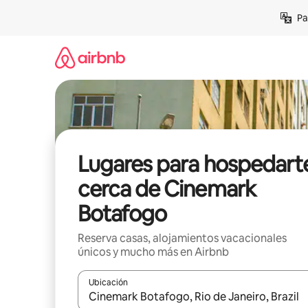
Ir
Pa
al
contenido
Lugares para hospedart
cerca de Cinemark
Botafogo
Reserva casas, alojamientos vacacionales
únicos y mucho más en Airbnb
Ubicación
Cuando los resultados estén disponibles, podrás na