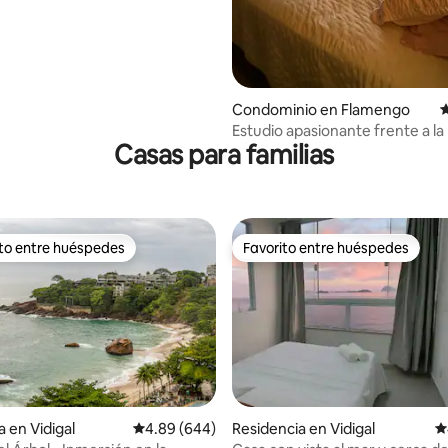
Condominio en Flamengo
C
Estudio apasionante frente a la
Casas para familias
ito entre huéspedes
Favorito entre huéspedes
ejores en Favorito entre huéspedes
Favorito entre huéspedes
a en Vidigal
Calificación promedio: 4.89 de 5; 644 evaluac
4.89 (644)
Residencia en Vidigal
C