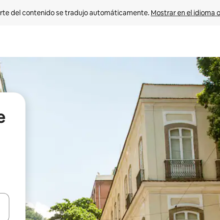
rte del contenido se tradujo automáticamente. 
Mostrar en el idioma o
e
vegar usando las teclas de las flechas hacia arriba y hacia abajo, o b