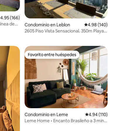
alificación promedio: 4.95 de 5; 166 evaluaciones
4.95 (166)
ínea de
Condominio en Leblon
Calificación promedio: 
4.98 (140)
sionantes
iones
2605 Piso Vista Sensacional. 350m Playa
Leblon
Favorito entre huéspedes
Favorito entre huéspedes
iones
Condominio en Leme
Calificación promedio: 
4.94 (110)
Leme Home • Encanto Brasileño a 3 min
de la Playa