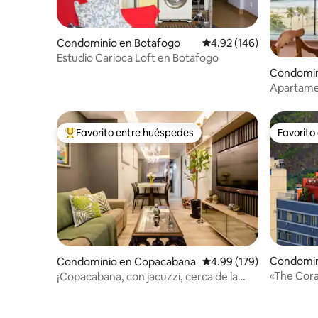
Condominio en Botafogo
Calificación promedio: 
4.92 (146)
Estudio Carioca Loft en Botafogo
Condomin
Apartame
dormitorio
Favorito entre huéspedes
Favorito
De los mejores en Favorito entre huéspedes
Favorito
Condomin
Condominio en Copacabana
Calificación promedio: 
4.99 (179)
«The Cora
¡Copacabana, con jacuzzi, cerca de la
Aire acon
playa y de todo!
habitacio