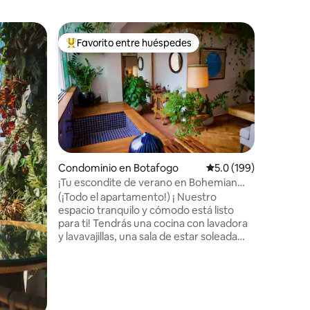
Cabaña 
Favorito entre huéspedes
Favor
re huéspedes
De los mejores en Favorito entre huéspedes
De los 
Casa Flor
mar
¡Experim
casa se 
selva tro
mucha pa
mar de Le
km del as
de la pla
naturale
Condominio en Botafogo
Calificación promedio:
5.0 (199)
aventura
¡Tu escondite de verano en Bohemian
iones
Explore l
Botafogo!
(¡Todo el apartamento!) ¡ Nuestro
gente? T
espacio tranquilo y cómodo está listo
minutos. 
para ti! Tendrás una cocina con lavadora
acceder 
y lavavajillas, una sala de estar soleada
recomend
con terraza y spa, un dormitorio privado
con ventanas insonorizadas, una cama
tamaño queen, banda ancha de fibra,
WIFI y baño en la suite con bañera y
ducha. Botafogo es extremadamente