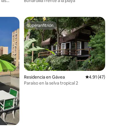
 las
Buhardilla frente a la playa
Superanfitrión
re huéspedes
Superanfitrión
Residencia en Gávea
Calificación promedio
4.91 (47)
Paraíso en la selva tropical 2
iones