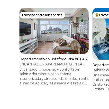
Favorito entre huéspedes
Favor
Favorito entre huéspedes
De los m
Departamento en Botafogo
Calificación promedio: 
4.86 (282)
ENCANTADOR APARTAMENTO EN LA
Departam
PLAYA DE BOTAFOGO
Encantador, moderno y confortable
Habitación
salón y dormitorio con ventana
privacida
Una espac
insonorizada y aire acondicionado, frente
el ático, 
al Pão de Açúcar, la Enseada y la Praia de
Cristo Re
Botafogo, a 5 minutos de Copa. Edificio
Freitas. 
con ascensor, cámaras de seguridad y
exterior 
portero las 24 horas. Acogedor, ventilado
baño, sau
e iluminado con el sol de la mañana por
parrilla p
grandes ventanales en todos los
de cocció