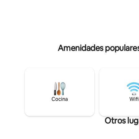
ambientes y completamente amueblado
utensilios
para hasta 4 personas. Cerca de centros
es indepe
comerciales, bancos, farmacias,
pasos del 
supermercados, restaurantes y
Lagoa, a 5
comercios en general. Todo el
Jardines 
transporte público está cerca.
de Copac
Amenidades populares 
Cocina
Wifi
Otros lu