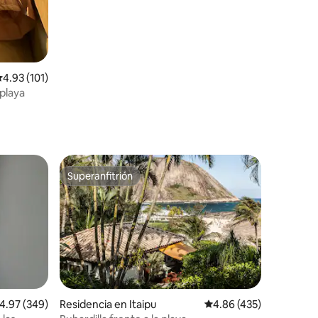
alificación promedio: 4.93 de 5; 101 evaluaciones
4.93 (101)
 playa
Superanfitrión
Superanfitrión
iones
alificación promedio: 4.97 de 5; 349 evaluaciones
4.97 (349)
Residencia en Itaipu
Calificación promedio: 
4.86 (435)