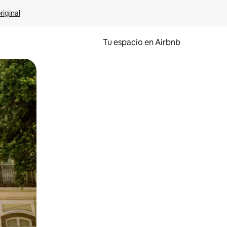
riginal
Tu espacio en Airbnb
ien tocando y deslizando la pantalla.