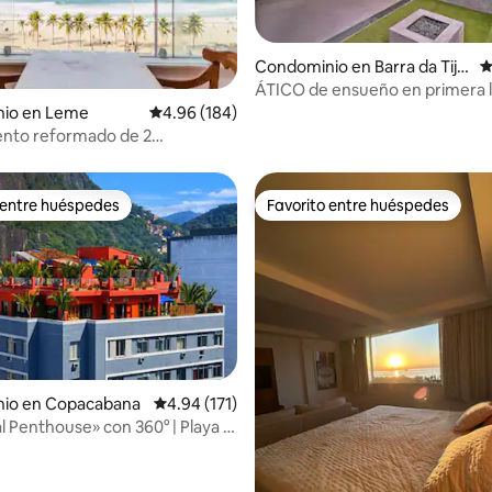
4.92 de 5; 146 evaluaciones
Condominio en Barra da Tiju
C
ca
ÁTICO de ensueño en primera l
playa en Río con vistas❤️ impre
io en Leme
Calificación promedio: 4.96 de 5; 184 evaluac
4.96 (184)
nto reformado de 2
s a pie de playa
 entre huéspedes
Favorito entre huéspedes
 entre huéspedes
Favorito entre huéspedes
io en Copacabana
Calificación promedio: 4.94 de 5; 171 evaluac
4.94 (171)
4.99 de 5; 179 evaluaciones
l Penthouse» con 360° | Playa |
dicionado en todas las
nes