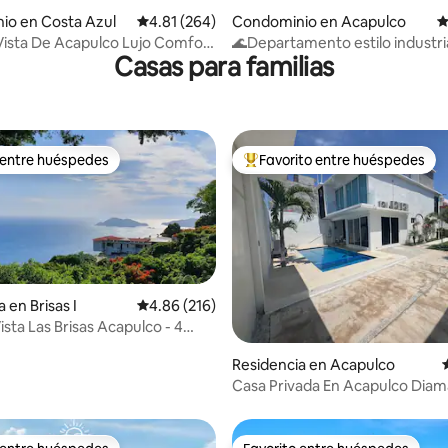
io en Costa Azul
Calificación promedio: 4.81 de 5; 264 evaluac
4.81 (264)
Condominio en Acapulco
C
Vista De Acapulco Lujo Comfort
🌊Departamento estilo industria
Casas para familias
de la playa
 entre huéspedes
Favorito entre huéspedes
 entre huéspedes
De los mejores en Favorito ent
 en Brisas I
Calificación promedio: 4.86 de 5; 216 evaluac
4.86 (216)
ista Las Brisas Acapulco - 4
4.93 de 5; 230 evaluaciones
Residencia en Acapulco
Casa Privada En Acapulco Dia