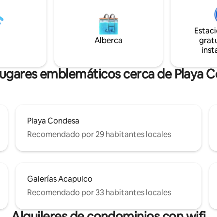
PLUS QUE OFREZCO A MIS HU
ES: HORARIO DE ENTRADA Y SALIDA
FLEXIBLE, EN CASO DE DISPON
Estac
Alberca
gratu
inst
lugares emblemáticos cerca de Playa 
Playa Condesa
Recomendado por 29 habitantes locales
Galerías Acapulco
Recomendado por 33 habitantes locales
Alquileres de condominios con wifi