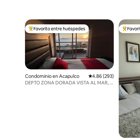
Favorito entre huéspedes
Favor
De los mejores en Favorito entre huéspedes
De los m
Condominio en Acapulco
Calificación promedio: 
4.86 (293)
DEPTO ZONA DORADA VISTA AL MAR, A
PASOS DE PLAYA.