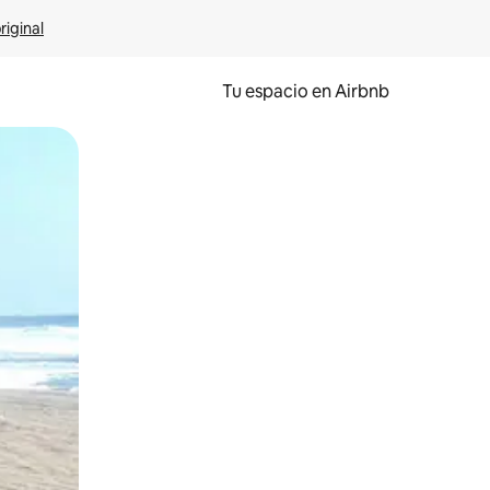
riginal
Tu espacio en Airbnb
ien tocando y deslizando la pantalla.