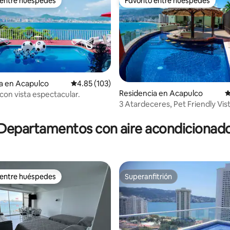
 entre huéspedes
Favorito entre huéspedes
 entre huéspedes
Favorito entre huéspedes
a en Acapulco
Calificación promedio: 4.85 de 5; 103 evaluac
4.85 (103)
Residencia en Acapulco
C
con vista espectacular.
3 Atardeceres, Pet Friendly Vist
4.95 de 5; 116 evaluaciones
en Brisas
Departamentos con aire acondicionad
 entre huéspedes
Superanfitrión
 entre huéspedes
Superanfitrión