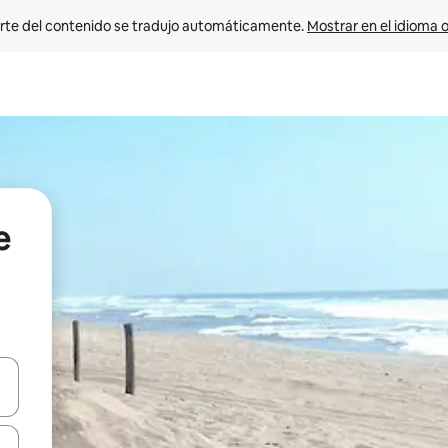
rte del contenido se tradujo automáticamente. 
Mostrar en el idioma o
e
vegar usando las teclas de las flechas hacia arriba y hacia abajo, o b