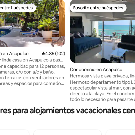
 entre huéspedes
Favorito entre huéspedes
 entre huéspedes
Favorito entre huéspedes
a en Acapulco
Calificación promedio: 4.85 de 5; 102 evaluac
4.85 (102)
linda casa en Acapulco a pasos
a
iene capacidad para 12 personas,
Condominio en Acapulco
amaras, c/u con a/c y baño.
4.96 de 5; 186 evaluaciones
Hermosa vista playa privada, li
n terrazas con ventiladores en
CONDESA*
Hermoso departamento tipo L
 áreas y espacios para comedor,
espectacular vista al mar, con 
juegos y sala. Tiene una
directo a la playa. En el condom
iscina que la rodea una terraza
todo lo necesario para pasarte 
deras y una palapa, la piscina
de descanso espectaculares, c
partida. Grandes áreas de
es para alojamientos vacacionales cer
alberca, playa, estacionamiento
ento, amplio estacionamiento
wifi, OXXO, VIPS. El ambiente es
 e independientes. Contamos
y casual. Para los que desean sal
 servicio. Ubicada en el
divertirse por las noches la ubi
iento "El Farallon", a dos
perfecta, se ubica en la Coster
aminando de la playa Condesa