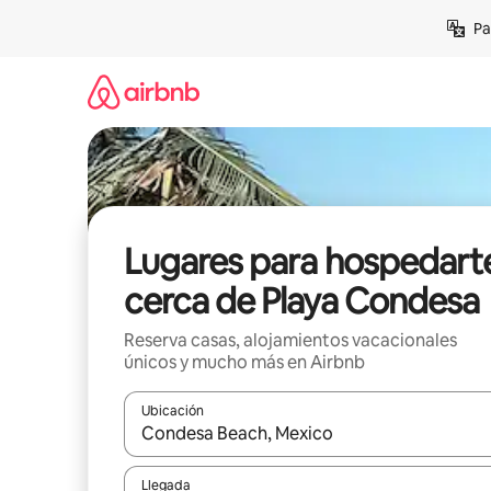
Ir
Pa
al
contenido
Lugares para hospedart
cerca de Playa Condesa
Reserva casas, alojamientos vacacionales
únicos y mucho más en Airbnb
Ubicación
Cuando los resultados estén disponibles, podrás na
Llegada