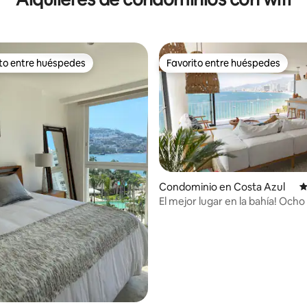
ito entre huéspedes
Favorito entre huéspedes
ejores en Favorito entre huéspedes
Favorito entre huéspedes
4.86 de 5; 293 evaluaciones
Condominio en Costa Azul
C
El mejor lugar en la bahía! Och
Bay