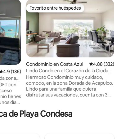
Residenc
Favorito entre huéspedes
Favor
Favorito entre huéspedes
De los 
Villa Con
Espectac
tranquila
vacacione
increíble
tarde y p
nuestro a
la talla.
iones
privada !
Condominio en Costa Azul
Calificación promedio: 
4.88 (332)
personas e
Lindo Condo en el Corazón de la Ciudad.
Calificación promedio: 4.9 de 5; 136 evaluaciones
4.9 (136)
cama kin
Lo Amarás.
Hermoso Condominio muy cuidado,
king size 
nda zona
comodo, en la zona Dorada de Acapulco.
recamara
OFT con
Lindo para una familia que quiera
acondici
acceso
disfrutar sus vacaciones, cuenta con 3
completo
inio tienes
recamaras, aire acondicionado, Wi Fi ,
unos días
alberca en área común , un lugar de
uenta con
ca de Playa Condesa
estacionamiento, Excelente ubicación a
 privado,
10 minutos de la playa, La Costera M.
 familiar
Aleman cerca del famos Baby" O ,
ir a
Walmart, el Rollo, restaurantes, muchos
cación es
lugares para divertirte. Amaras este
a - UN