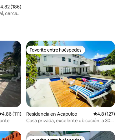
iones
alificación promedio: 4.82 de 5; 186 evaluaciones
4.82 (186)
l, cerca
Favorito entre huéspedes
re huéspedes
Favorito entre huéspedes
iones
Calificación promedio: 4.86 de 5; 111 evaluaciones
4.86 (111)
Residencia en Acapulco
Calificación promedio
4.8 (127)
mante
Casa privada, excelente ubicación, a 30
mts playa