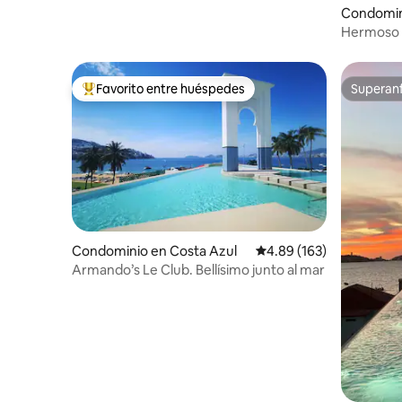
Condomin
Hermoso d
diaria
Favorito entre huéspedes
Superanf
De los mejores en Favorito entre huéspedes
Superanf
Condominio en Costa Azul
Calificación promedio: 
4.89 (163)
Armando’s Le Club. Bellísimo junto al mar