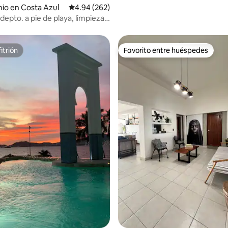
io en Costa Azul
Calificación promedio: 4.94 de 5; 262 evaluac
4.94 (262)
epto. a pie de playa, limpieza
itrión
Favorito entre huéspedes
itrión
Favorito entre huéspedes
4.89 de 5; 163 evaluaciones