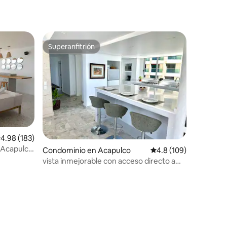
Superanfitrión
Superanfitrión
alificación promedio: 4.98 de 5; 183 evaluaciones
4.98 (183)
o Acapulco
Condominio en Acapulco
Calificación promedio:
4.8 (109)
vista inmejorable con acceso directo a
playa