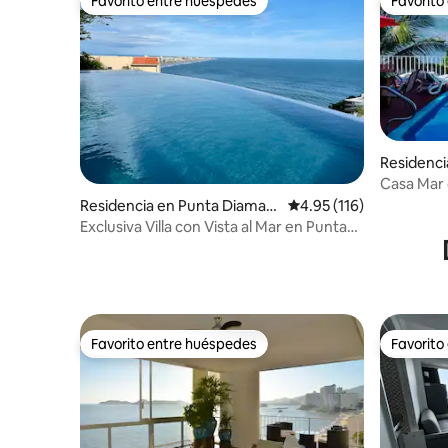
Favorito entre huéspedes
Favorito
Favorito entre huéspedes
Favorito
Residenci
Casa Mar 
Residencia en Punta Diaman
Calificación promedio: 
4.95 (116)
te
Exclusiva Villa con Vista al Mar en Punta
Diamante
Favorito entre huéspedes
Favorito
Favorito entre huéspedes
Favorito