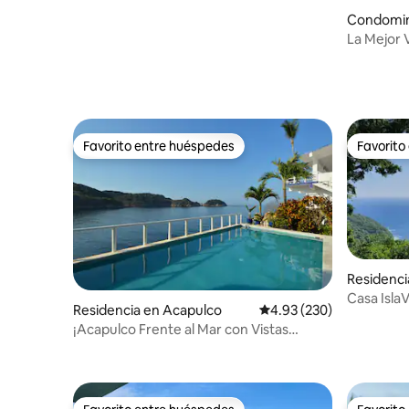
Condomin
La Mejor 
y Mas
Favorito entre huéspedes
Favorito
Favorito entre huéspedes
Favorito
Residencia
Casa IslaV
Residencia en Acapulco
Calificación promedio: 
4.93 (230)
Cuartos
¡Acapulco Frente al Mar con Vistas
Espectaculares!