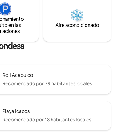
lugar!! Solo trae una buena actitud, ganas
ESPEDES
de pasarla bien y seras bienvenido.🌼
BILIDAD-
ionamiento
ito en las
Aire acondicionado
alaciones
Condesa
Roll Acapulco
Recomendado por 79 habitantes locales
Playa Icacos
Recomendado por 18 habitantes locales