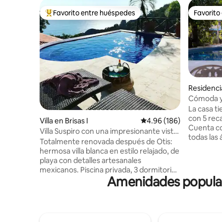
Favorito entre huéspedes
Favorito
De los mejores en Favorito entre huéspedes
Favorito
Residenci
Cómoda y 
dela Dian
La casa t
con 5 rec
Villa en Brisas I
Calificación promedio: 
4.96 (186)
Cuenta co
Villa Suspiro con una impresionante vista
todas las
del Pacífico
Totalmente renovada después de Otis:
mesas de 
hermosa villa blanca en estilo relajado, de
hermosa p
playa con detalles artesanales
con asolea
mexicanos. Piscina privada, 3 dormitorios
no es com
Amenidades popular
con aire acondicionado, 2 estudios, sala
esparcimi
de estar y comedor, todos con vistas
cerrados
completas al océano Pacífico. Llegada en
con personal de
auto muy recomendable, 2 lugares de
fraccionam
estacionamiento disponibles. Casa club
cuadras c