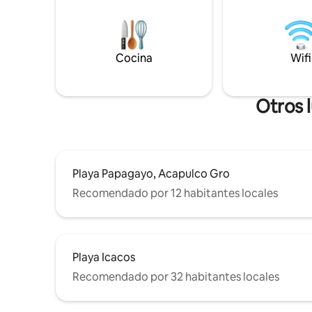
con una gran piscina, sauna y gimnasio.
Limpieza incluida, servicio de cocina
disponible a pedido. Seguridad las 24
horas. Sendero para correr/caminar
Cocina
Wifi
disponible a través de Brisas, con vistas a
la bahía de Acapulco.
Otros 
Playa Papagayo, Acapulco Gro
Recomendado por 12 habitantes locales
Playa Icacos
Recomendado por 32 habitantes locales