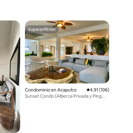
iones
Superanfitrión
Superanfitrión
Condominio en Acapulco
Calificación promedio: 
4.91 (106)
Sunset Condo (Alberca Privada y Ping
Pong)