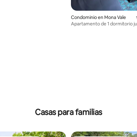
Condominio en Mona Vale
Apartamento de 1 dormitorio ju
playa y el jardín, Mona Vale
4.68 de 5; 235 evaluaciones
Casas para familias