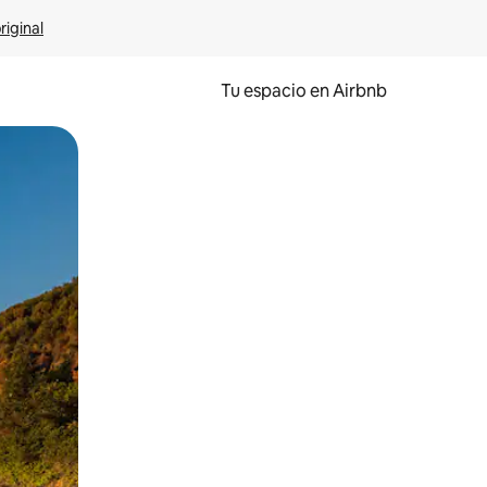
riginal
Tu espacio en Airbnb
ien tocando y deslizando la pantalla.