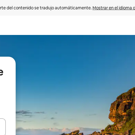
rte del contenido se tradujo automáticamente. 
Mostrar en el idioma o
e
vegar usando las teclas de las flechas hacia arriba y hacia abajo, o b