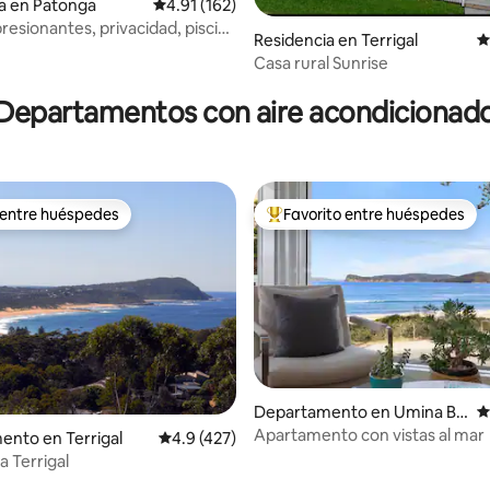
a en Patonga
Calificación promedio: 4.91 de 5; 162 evaluac
4.91 (162)
resionantes, privacidad, piscina
Residencia en Terrigal
C
da y sauna
Casa rural Sunrise
4.98 de 5; 114 evaluaciones
Departamentos con aire acondicionad
 entre huéspedes
Favorito entre huéspedes
 entre huéspedes
De los mejores en Favorito ent
Departamento en Umina Be
C
ach
Apartamento con vistas al mar
4.89 de 5; 351 evaluaciones
nto en Terrigal
Calificación promedio: 4.9 de 5; 427 evaluac
4.9 (427)
a Terrigal