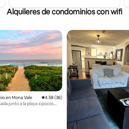
Alquileres de condominios con wifi
io: 5 de 5; 10 evaluaciones
io en Mona Vale
Calificación promedio: 4.58 de 5; 36 evaluac
4.58 (36)
ada junto a la playa a pocos
la playa de Mona Vale