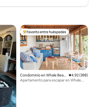
Favorito entre huéspedes
De los mejores en Favorito entre huéspedes
Condominio en Whale Beac
Calificación promedio: 
4.92 (398)
h
Apartamento para escapar en Whale
iones
Beach con vistas al mar