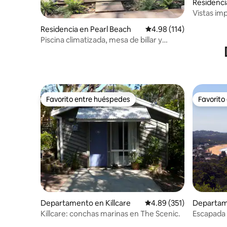
Residenci
Vistas imp
climatiza
Residencia en Pearl Beach
Calificación promedio: 
4.98 (114)
Piscina climatizada, mesa de billar y
habitación con literas
Favorito entre huéspedes
Favorito
Favorito entre huéspedes
Favorito
Departamento en Killcare
Calificación promedio: 
4.89 (351)
Departame
Killcare: conchas marinas en The Scenic.
Escapada 