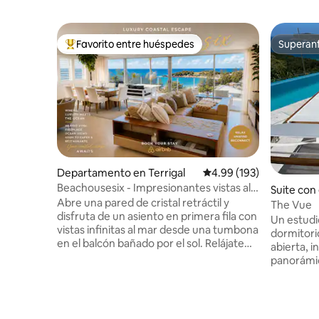
Favorito entre huéspedes
Superanf
De los mejores en Favorito entre huéspedes
Superanf
Departamento en Terrigal
Calificación promedio: 
4.99 (193)
Beachousesix - Impresionantes vistas al
Suite con
mar desde una casa con estilo
Abre una pared de cristal retráctil y
ente en 
The Vue
disfruta de un asiento en primera fila con
Un estudio
vistas infinitas al mar desde una tumbona
dormitori
en el balcón bañado por el sol. Relájate
abierta, i
con un libro en un sofá de cuero. Prepara
panorámic
comidas en una elegante cocina bajo
Avoca Coc
claraboyas. Escapada de lujo a la playa
estar, se 
Apartamento moderno de lujo con
de barbac
magníficas vistas a Terrigal Beach y
del suelo