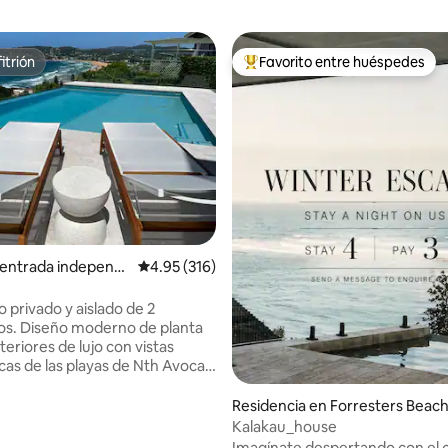
itrión
Favorito entre huéspedes
itrión
De los mejores en Favorito ent
4.99 de 5; 193 evaluaciones
 entrada independi
Calificación promedio: 4.95 de 5; 316 evaluac
4.95 (316)
North Avoca
 privado y aislado de 2
os. Diseño moderno de planta
nteriores de lujo con vistas
as de las playas de Nth Avoca y
ina nueva con gran sala de
abre al espacioso patio cubierto
Residencia en Forresters Beac
oa Baño de lujo con ducha a ras
Kalakau_house
 2 dormitorios grandes, «king
Imagínate despertando con el 