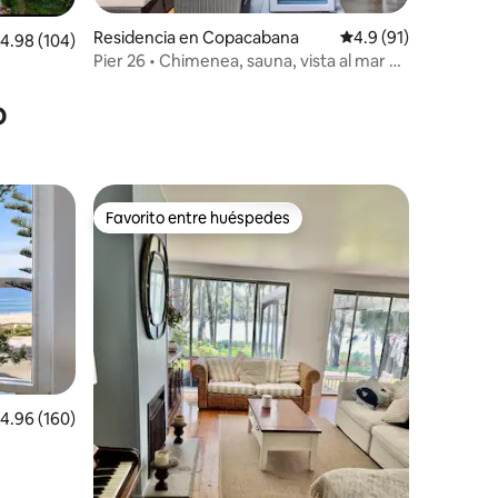
iones
Residencia en Copacabana
Calificación promedi
4.9 (91)
alificación promedio: 4.98 de 5; 104 evaluaciones
4.98 (104)
Pier 26 • Chimenea, sauna, vista al mar y
cine
o
Favorito entre huéspedes
re huéspedes
Favorito entre huéspedes
alificación promedio: 4.96 de 5; 160 evaluaciones
4.96 (160)
iones