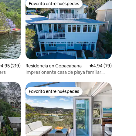
Favorito entre huéspedes
Favorito entre huéspedes
iones
alificación promedio: 4.95 de 5; 219 evaluaciones
4.95 (219)
Residencia en Copacabana
Calificación promedio:
4.94 (79)
ers
Impresionante casa de playa familiar
grande frente a la playa
Favorito entre huéspedes
Favorito entre huéspedes