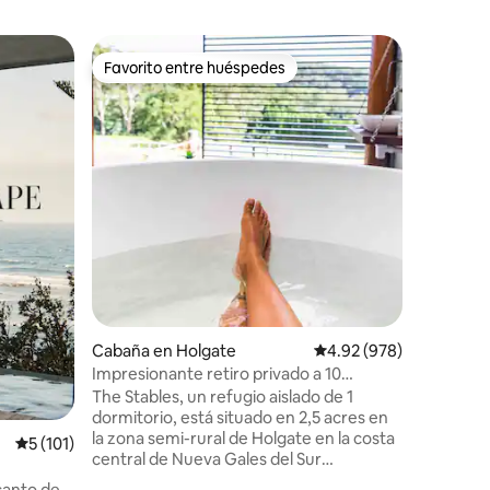
Departa
Favorito entre huéspedes
Superanf
re huéspedes
Favorito entre huéspedes
Superanf
ana
Cabana 88
playa co
Cabana 8
y elegan
¡Un refug
buscan a
comodidad y esti
situado d
restauran
Copacaba
pie de la orilla d
iones
techos a
disfrutas
apartamento. Duerme p
Cabaña en Holgate
Calificación promedio: 
4.92 (978)
en nuest
Impresionante retiro privado a 10
jardín ze
minutos de Terrigal
perfecció
The Stables, un refugio aislado de 1
contiguo
dormitorio, está situado en 2,5 acres en
la zona semi-rural de Holgate en la costa
h
Calificación promedio: 5 de 5; 101 evaluaciones
5 (101)
central de Nueva Gales del Sur
(aproximadamente a 1 hora al norte de
canto de