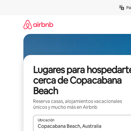
Ir
Pa
al
contenido
Lugares para hospedart
cerca de Copacabana
Beach
Reserva casas, alojamientos vacacionales
únicos y mucho más en Airbnb
Ubicación
Cuando los resultados estén disponibles, podrás na