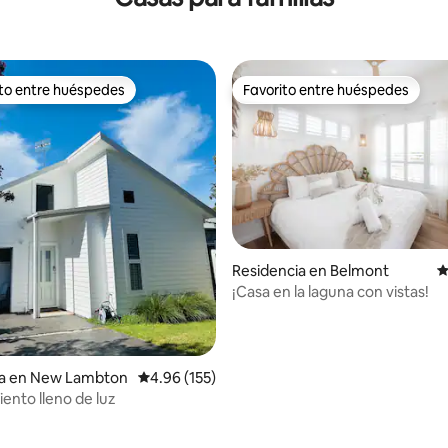
ito entre huéspedes
Favorito entre huéspedes
ejores en Favorito entre huéspedes
Favorito entre huéspedes
4.95 de 5; 148 evaluaciones
Residencia en Belmont
C
¡Casa en la laguna con vistas!
ia en New Lambton
Calificación promedio: 4.96 de 5; 155 evaluac
4.96 (155)
iento lleno de luz