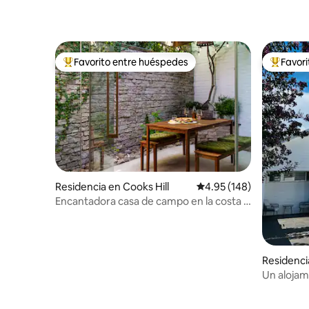
Favorito entre huéspedes
Favor
De los mejores en Favorito entre huéspedes
De los m
Residencia en Cooks Hill
Calificación promedio: 
4.95 (148)
Encantadora casa de campo en la costa y
refugio en el centro de la ciudad
Residenc
Un alojam