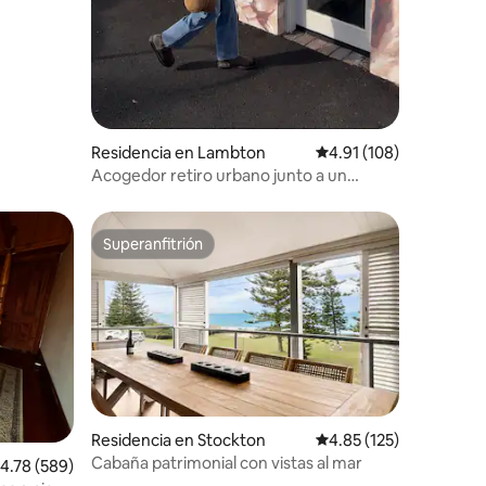
Residencia en Lambton
Calificación promedio: 
4.91 (108)
Acogedor retiro urbano junto a un
parque
Superanfitrión
Superanfitrión
iones
Residencia en Stockton
Calificación promedio: 
4.85 (125)
Cabaña patrimonial con vistas al mar
alificación promedio: 4.78 de 5; 589 evaluaciones
4.78 (589)