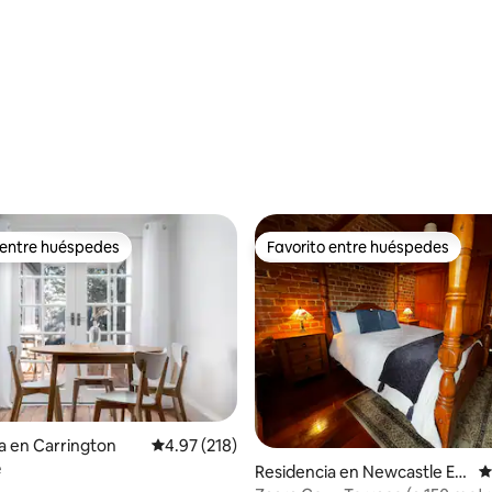
 entre huéspedes
Favorito entre huéspedes
 entre huéspedes
Favorito entre huéspedes
a en Carrington
Calificación promedio: 4.97 de 5; 218 evaluac
4.97 (218)
e
Residencia en Newcastle Ea
C