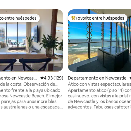
ito entre huéspedes
Favorito entre huéspedes
ejores en Favorito entre huéspedes
De los mejores en Favorito ent
ento en Newcastl
Calificación promedio: 4.93 de 5; 129 evaluac
4.93 (129)
Departamento en Newcastle
 de la costa! Observación de
Ático con vistas espectaculares 
desde el balcón
playa, Newcastle Beach
nto frente a la playa ubicado
Apartamento ático (piso 14) con
mosa Newcastle Beach. El mejor
casi nuevo, con vistas a la prísti
 parejas para unas increíbles
de Newcastle y los baños oceá
s australianas o una escapada
adyacentes. Fabulosas cafeterí
 semana, incluye
abajo, a 5 minutos a pie del cent
miento seguro en el lugar y
ciudad, repleto de excelentes 
tras que te hacen sentir como
restaurantes y tiendas. Puedes 
isfruta de actividades ilimitadas
andando a todas partes desde a