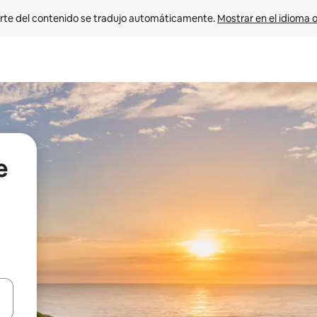
rte del contenido se tradujo automáticamente. 
Mostrar en el idioma o
e
vegar usando las teclas de las flechas hacia arriba y hacia abajo, o b