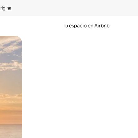
riginal
Tu espacio en Airbnb
ien tocando y deslizando la pantalla.