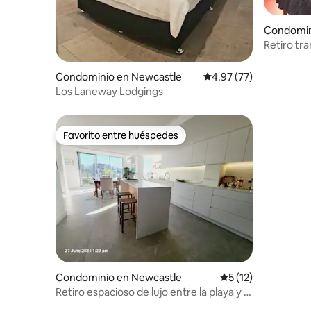
Condomin
Retiro tr
Condominio en Newcastle
Calificación promedio:
4.97 (77)
Los Laneway Lodgings
Favorito entre huéspedes
Favorito entre huéspedes
Condominio en Newcastle
Calificación promed
5 (12)
Retiro espacioso de lujo entre la playa y el
puerto