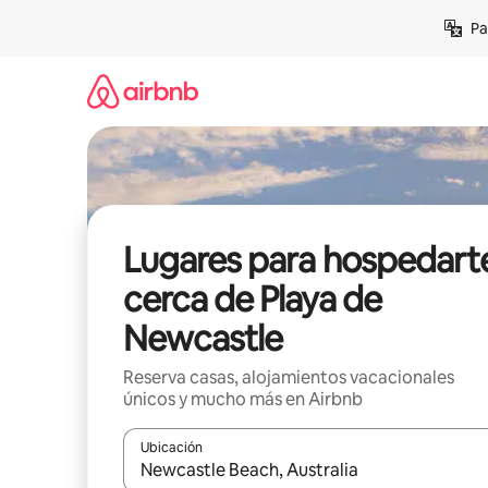
Ir
Pa
al
contenido
Lugares para hospedart
cerca de Playa de
Newcastle
Reserva casas, alojamientos vacacionales
únicos y mucho más en Airbnb
Ubicación
Cuando los resultados estén disponibles, podrás na