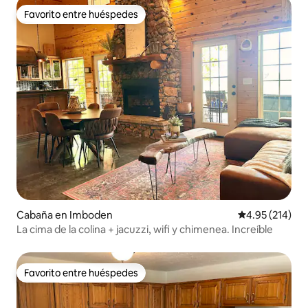
Favorito entre huéspedes
Favorito entre huéspedes
Cabaña en Imboden
Calificación p
4.95 (214)
La cima de la colina + jacuzzi, wifi y chimenea. Increíble
Favorito entre huéspedes
Favorito entre huéspedes