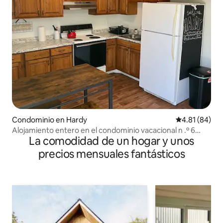
Condominio en Hardy
Calificación 
4.81 (84)
Alojamiento entero en el condominio vacacional n .º 6
La comodidad de un hogar y unos
cerca de Spring River
precios mensuales fantásticos