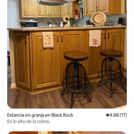
Estancia en granja en Black Rock
Calificación 
4.88 (17)
En lo alto de la colina.