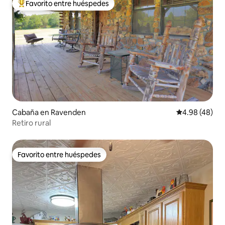
Favorito entre huéspedes
De los mejores en Favorito entre huéspedes
Cabaña en Ravenden
Calificación p
4.98 (48)
Retiro rural
Favorito entre huéspedes
Favorito entre huéspedes