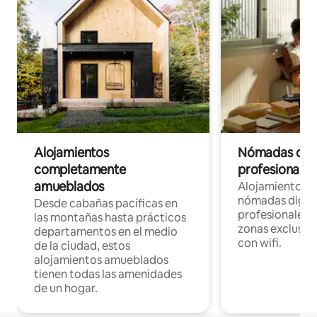
Alojamientos
Nómadas digit
completamente
profesionales 
amueblados
Alojamientos 
nómadas digita
Desde cabañas pacíficas en
profesionales d
las montañas hasta prácticos
zonas exclusiva
departamentos en el medio
con wifi.
de la ciudad, estos
alojamientos amueblados
tienen todas las amenidades
de un hogar.