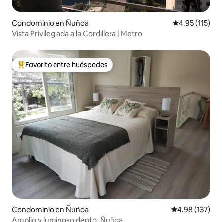
Condominio en Ñuñoa
Calificación p
4.95 (115)
Vista Privilegiada a la Cordillera | Metro
Favorito entre huéspedes
De los mejores en Favorito entre huéspedes
Condominio en Ñuñoa
Calificación p
4.98 (137)
Amplio y luminoso depto. Ñuñoa.