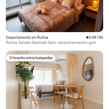
Departamento en Ñuñoa
Calificación 
4.89 (18)
Ñuñoa, Estadio Nacional: Dpto. estacionamiento+gym
Favorito entre huéspedes
De los mejores en Favorito entre huéspedes