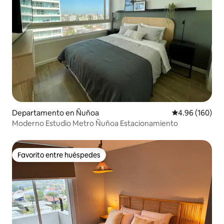
Departamento en Ñuñoa
Calificación pr
4.96 (160)
Moderno Estudio Metro Ñuñoa Estacionamiento
Favorito entre huéspedes
Favorito entre huéspedes