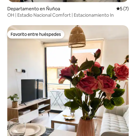
Departamento en Ñuñoa
Calificac
5 (7)
OH | Estadio Nacional Comfort | Estacionamiento In
Favorito entre huéspedes
Favorito entre huéspedes