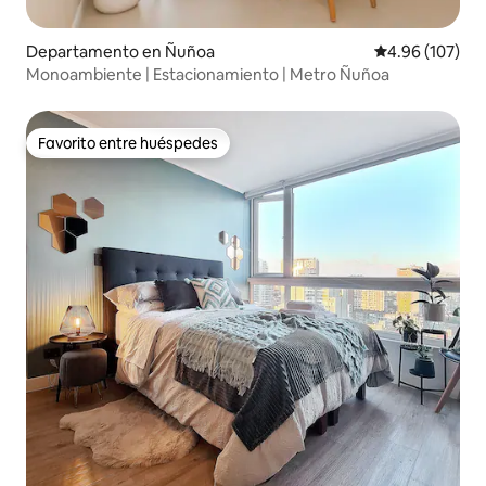
Departamento en Ñuñoa
Calificación pr
4.96 (107)
Monoambiente | Estacionamiento | Metro Ñuñoa
Favorito entre huéspedes
Favorito entre huéspedes