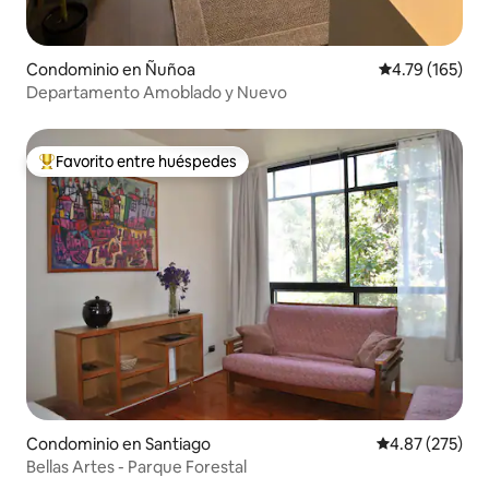
Condominio en Ñuñoa
Calificación p
4.79 (165)
Departamento Amoblado y Nuevo
Favorito entre huéspedes
De los mejores en Favorito entre huéspedes
Condominio en Santiago
Calificación pr
4.87 (275)
Bellas Artes - Parque Forestal