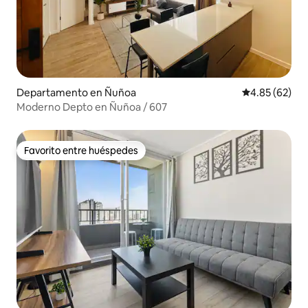
Departamento en Ñuñoa
Calificación p
4.85 (62)
Moderno Depto en Ñuñoa / 607
Favorito entre huéspedes
Favorito entre huéspedes