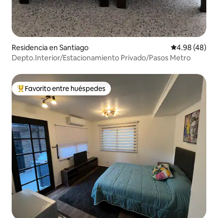
Residencia en Santiago
Calificación p
4.98 (48)
Depto.Interior/Estacionamiento Privado/Pasos Metro
Favorito entre huéspedes
De los mejores en Favorito entre huéspedes