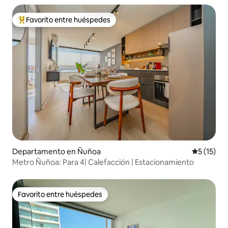
Favorito entre huéspedes
De los mejores en Favorito entre huéspedes
Departamento en Ñuñoa
Calificaci
5 (15)
Metro Ñuñoa: Para 4| Calefacción | Estacionamiento
Favorito entre huéspedes
Favorito entre huéspedes