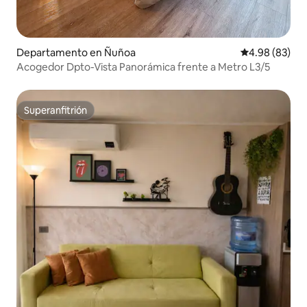
Departamento en Ñuñoa
Calificación p
4.98 (83)
Acogedor Dpto-Vista Panorámica frente a Metro L3/5
Superanfitrión
Superanfitrión