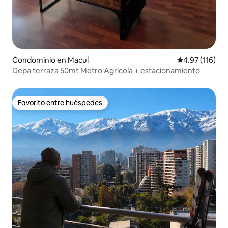
Condominio en Macul
Calificación p
4.97 (116)
Depa terraza 50mt Metro Agrícola + estacionamiento
Favorito entre huéspedes
Favorito entre huéspedes