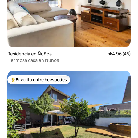
Residencia en Ñuñoa
Calificación 
4.96 (45)
Hermosa casa en Ñuñoa
Favorito entre huéspedes
De los mejores en Favorito entre huéspedes