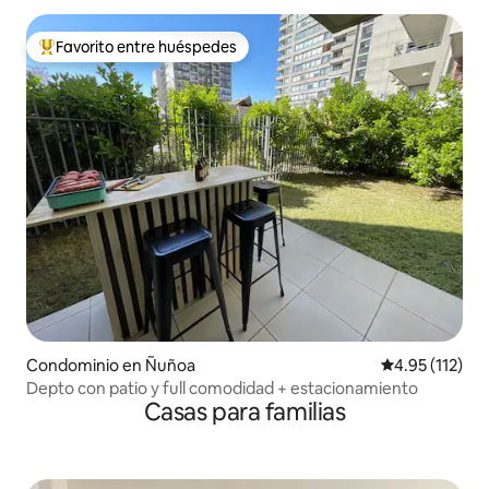
Favorito entre huéspedes
De los mejores en Favorito entre huéspedes
Condominio en Ñuñoa
Calificación p
4.95 (112)
Depto con patio y full comodidad + estacionamiento
Casas para familias