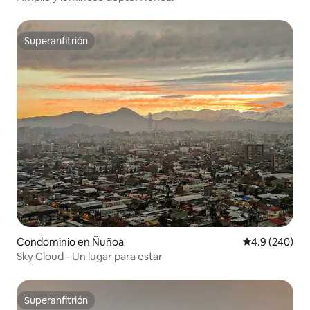
Superanfitrión
Superanfitrión
Condominio en Ñuñoa
Calificación p
4.9 (240)
Sky Cloud - Un lugar para estar
Superanfitrión
Superanfitrión