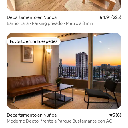
Departamento en Ñuñoa
Calificación p
4.91 (225)
Barrio Italia • Parking privado • Metro a 8 min
Favorito entre huéspedes
Favorito entre huéspedes
Departamento en Ñuñoa
Calificac
5 (6)
Moderno Depto. frente a Parque Bustamante con AC