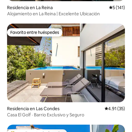
Residencia en La Reina
Calificació
5 (141)
Alojamiento en La Reina | Excelente Ubicación
Favorito entre huéspedes
Favorito entre huéspedes
Residencia en Las Condes
Calificación 
4.91 (35)
Casa El Golf · Barrio Exclusivo y Seguro