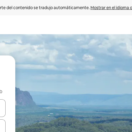
rte del contenido se tradujo automáticamente. 
Mostrar en el idioma o
nb
vegar usando las teclas de las flechas hacia arriba y hacia abajo, o b