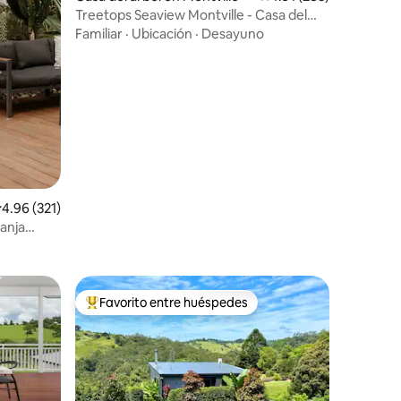
Treetops Seaview Montville - Casa del
árbol estándar
Familiar
·
Ubicación
·
Desayuno
alificación promedio: 4.96 de 5; 321 evaluaciones
4.96 (321)
ranja
Favorito entre huéspedes
De los mejores en Favorito entre huéspedes