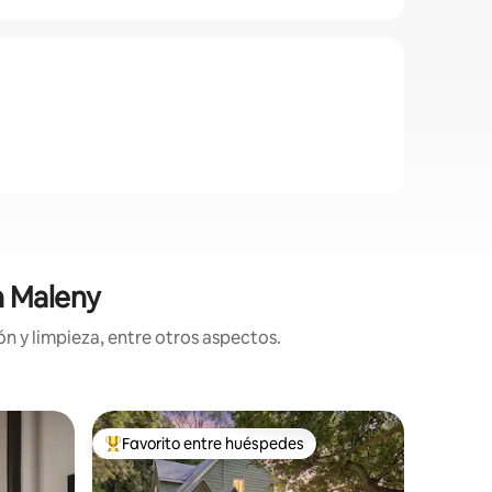
n Maleny
n y limpieza, entre otros aspectos.
Yurta en
Favorito entre huéspedes
Favorit
re huéspedes
De los mejores en Favorito entre huéspedes
Favorit
Retiro en
Escápate