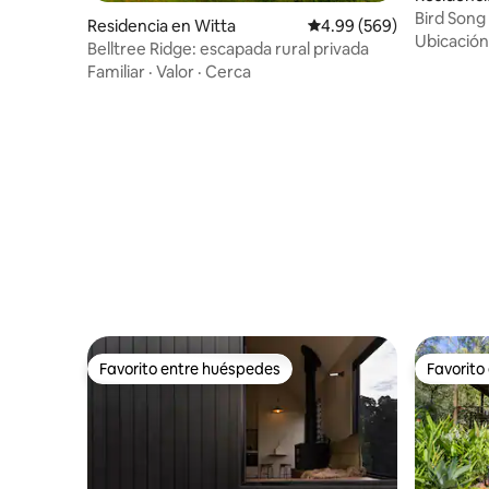
Bird Song 
Residencia en Witta
Calificación promedio: 
4.99 (569)
entre los 
Ubicación
Belltree Ridge: escapada rural privada
Familiar
·
Valor
·
Cerca
Favorito entre huéspedes
Favorito
Favorito entre huéspedes
Favorito