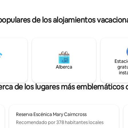
escapada perfecta al campo!
mundo.
pulares de los alojamientos vacacion
Estac
Alberca
gratu
inst
erca de los lugares más emblemáticos
Reserva Escénica Mary Cairncross
Recomendado por 378 habitantes locales