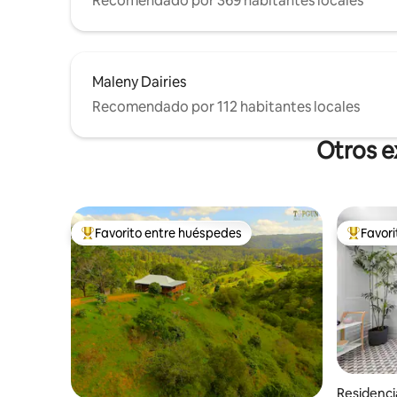
Recomendado por 369 habitantes locales
Maleny Dairies
Recomendado por 112 habitantes locales
Otros e
Favorito entre huéspedes
Favor
De los mejores en Favorito entre huéspedes
De los m
Residenci