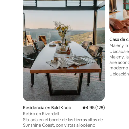
Casa de 
Maleny Tra
ciudad
Ubicada e
Maleny, l
aire acon
moderno c
de exuber
Ubicación
campo cue
techos al
vistas impresiona
de estar,
mirador y 
relajación
Residencia en Bald Knob
Calificación promedio: 
4.95 (128)
una cama
Retiro en Riverdell
una indiv
Situada en el borde de las tierras altas de
estilo rur
Sunshine Coast, con vistas al océano
comodidad y pr