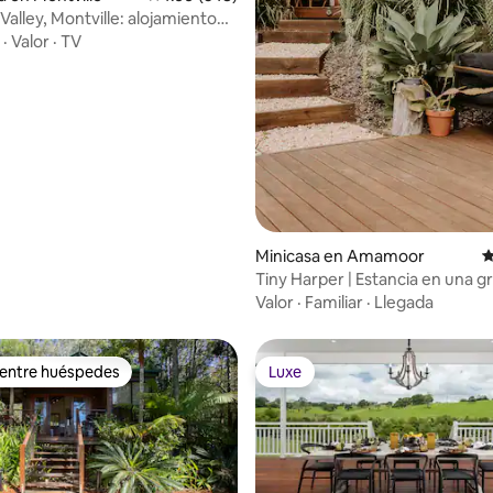
Valley, Montville: alojamiento
4.99 de 5; 569 evaluaciones
árboles
·
Valor
·
TV
Minicasa en Amamoor
C
Tiny Harper | Estancia en una g
boutique
Valor
·
Familiar
·
Llegada
 entre huéspedes
Luxe
 entre huéspedes
Luxe