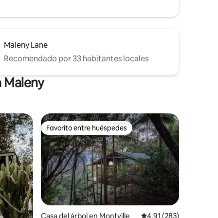
Maleny Lane
Recomendado por 33 habitantes locales
n Maleny
Favorito entre huéspedes
re huéspedes
Favorito entre huéspedes
iones
Casa del árbol en Montville
Calificación promedio: 
4.91 (283)