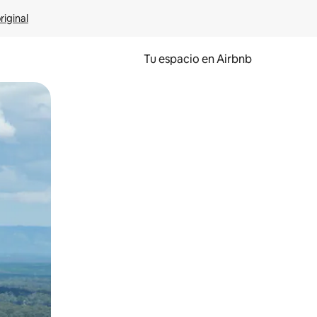
riginal
Tu espacio en Airbnb
ien tocando y deslizando la pantalla.