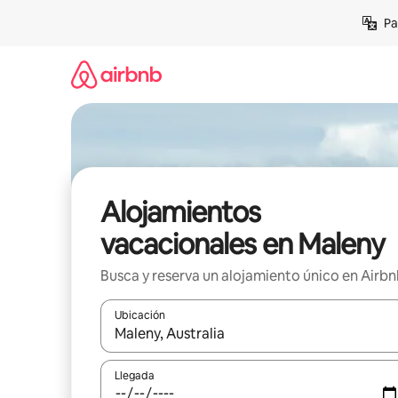
Ir
Pa
al
contenido
Alojamientos
vacacionales en Maleny
Busca y reserva un alojamiento único en Airb
Ubicación
Cuando los resultados estén disponibles, podrás na
Llegada