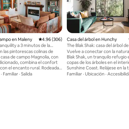
campo en Maleny
Calificación promedio: 4.96 de 5; 306 evaluac
4.96 (306)
Casa del árbol en Hunchy
nquility a 3 minutos de la
The Blak Shak: casa del árbol de
Montville
n las pintorescas colinas de
Vuelve a conectar con la natura
a casa de campo Magnolia, con
Blak Shak, un tranquilo refugio 
dicionado, combina el confort
copas de los árboles en el inter
on el encanto rural. Rodeada
Sunshine Coast. Relájese en la 
antes jardines, la casa de
con vistas al bosque, explore la
·
Familiar
·
Salida
Familiar
·
Ubicación
·
Accesibili
nta con detalles de madera,
cascadas cercanas o disfrute d
tos y amplias ventanas con
relajante. Esta casa en el árbol,
ntes. La acogedora sala
cuidadosamente diseñada, le in
 enmarcada por una ventana
bajar el ritmo y a relajarse de v
puertas francesas, invita a la
Finalista de los Premios para An
. Los dos dormitorios incluyen
de Airbnb 2025, en el Blak Shak
4.95 de 5; 128 evaluaciones
 tamaño queen, una doble y
detalle está diseñado para des
idual, además de un baño de
reconectar. A pocos minutos de
al. Este refugio ofrece
boutiques, los cafés y las vistas
ivacidad. ¡Reserva hoy
de Montville, pero te sentirás e