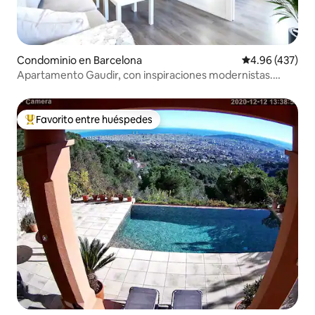
Condominio en Barcelona
Calificación pr
4.96 (437)
Apartamento Gaudir, con inspiraciones modernistas.
Luminoso, céntrico y seguro.
Favorito entre huéspedes
De los mejores en Favorito entre huéspedes