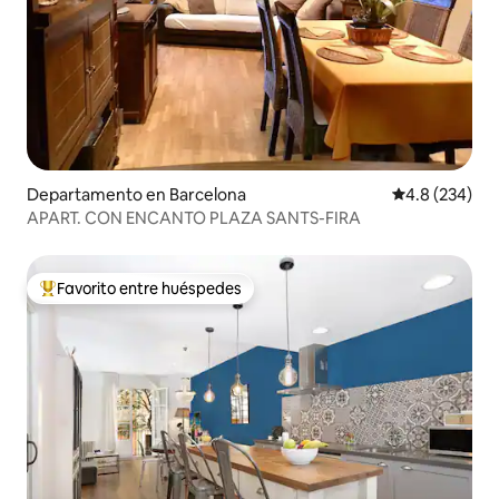
Departamento en Barcelona
Calificación p
4.8 (234)
APART. CON ENCANTO PLAZA SANTS-FIRA
Favorito entre huéspedes
De los mejores en Favorito entre huéspedes