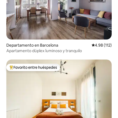
Departamento en Barcelona
Calificación p
4.98 (112)
Apartamento dúplex luminoso y tranquilo
Favorito entre huéspedes
De los mejores en Favorito entre huéspedes