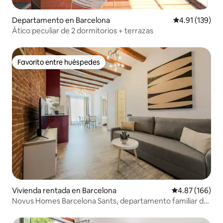
Departamento en Barcelona
Calificación p
4.91 (139)
Ático peculiar de 2 dormitorios + terrazas
Favorito entre huéspedes
Favorito entre huéspedes
Vivienda rentada en Barcelona
Calificación pr
4.87 (166)
Novus Homes Barcelona Sants, departamento familiar de
2 recámaras.