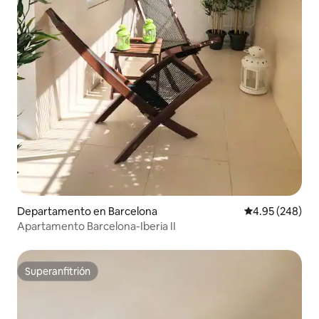
Departamento en Barcelona
Calificación pr
4.95 (248)
Apartamento Barcelona-Iberia II
Superanfitrión
Superanfitrión