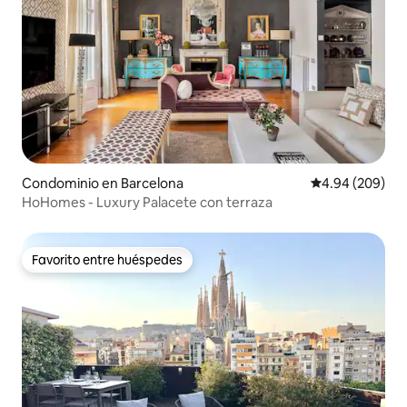
Condominio en Barcelona
Calificación pr
4.94 (209)
HoHomes - Luxury Palacete con terraza
Favorito entre huéspedes
Favorito entre huéspedes