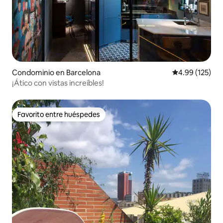
Condominio en Barcelona
Calificación p
4.99 (125)
¡Ático con vistas increíbles!
Favorito entre huéspedes
Favorito entre huéspedes