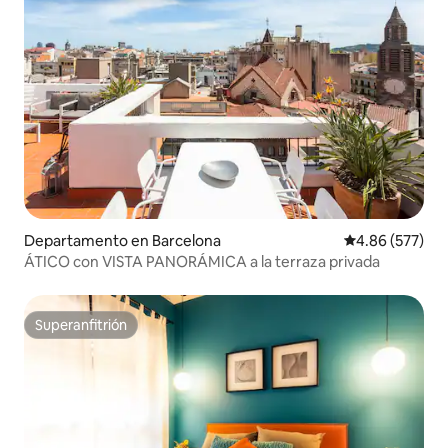
Departamento en Barcelona
Calificación pr
4.86 (577)
ÁTICO con VISTA PANORÁMICA a la terraza privada
Superanfitrión
Superanfitrión