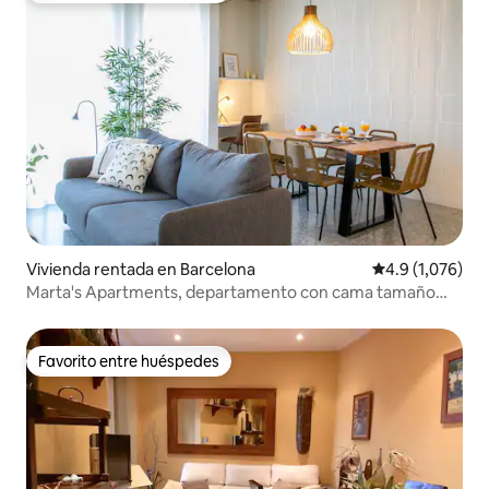
Vivienda rentada en Barcelona
Calificación pr
4.9 (1,076)
Marta's Apartments, departamento con cama tamaño
queen y .
Favorito entre huéspedes
Favorito entre huéspedes