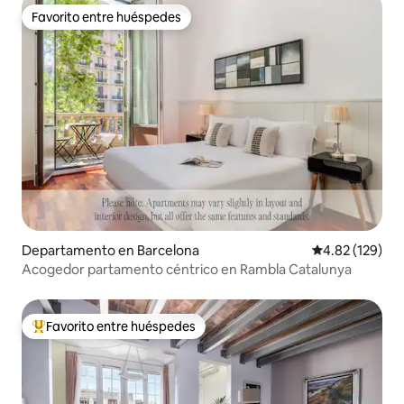
Favorito entre huéspedes
Favorito entre huéspedes
Departamento en Barcelona
Calificación p
4.82 (129)
Acogedor partamento céntrico en Rambla Catalunya
Favorito entre huéspedes
De los mejores en Favorito entre huéspedes