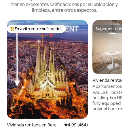
tienen excelentes calificaciones por su ubicación y
limpieza, entre otros aspectos.
Favorito entre huéspedes
Superanfitrión
De los mejores en Favorito entre huéspedes
Superanfitrión
Vivienda rentada 
lona
Apartamentos VALL
Apartamentos anti
VALLS 6, located o
building, is a NEW
fully equipped ap
original floor mos
style), original ceilin
apartment space + 1
Vivienda rentada en Barcel
Calificación promedio: 4.99 de 5
4.99 (464)
bedrooms. - 2 bathrooms (with