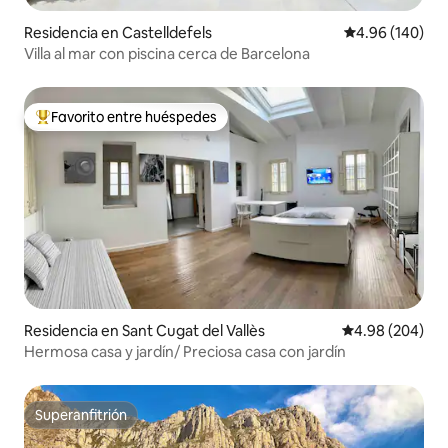
Residencia en Castelldefels
Calificación pr
4.96 (140)
Villa al mar con piscina cerca de Barcelona
Favorito entre huéspedes
De los mejores en Favorito entre huéspedes
Residencia en Sant Cugat del Vallès
Calificación pr
4.98 (204)
Hermosa casa y jardín/ Preciosa casa con jardín
Superanfitrión
Superanfitrión