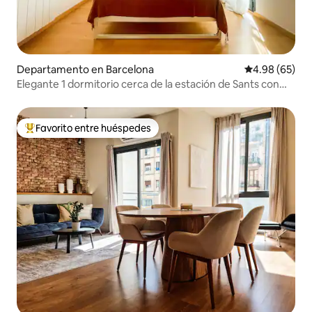
Departamento en Barcelona
Calificación p
4.98 (65)
Elegante 1 dormitorio cerca de la estación de Sants con
pequeño balcón
Favorito entre huéspedes
De los mejores en Favorito entre huéspedes