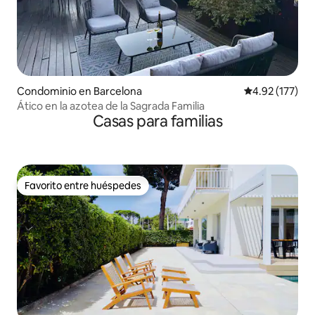
Condominio en Barcelona
Calificación p
4.92 (177)
Ático en la azotea de la Sagrada Familia
Casas para familias
Favorito entre huéspedes
Favorito entre huéspedes