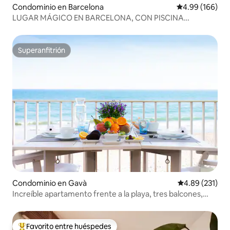
Condominio en Barcelona
Calificación pr
4.99 (166)
LUGAR MÁGICO EN BARCELONA, CON PISCINA
PRIVADA
Superanfitrión
Superanfitrión
Condominio en Gavà
Calificación p
4.89 (231)
Increíble apartamento frente a la playa, tres balcones,
vistas al mar
Favorito entre huéspedes