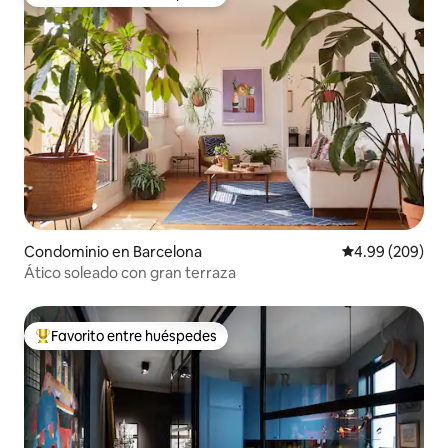
De los mejores en Favorito entre huéspedes
Condominio en Barcelona
Calificación pr
4.99 (209)
Ático soleado con gran terraza
Favorito entre huéspedes
De los mejores en Favorito entre huéspedes