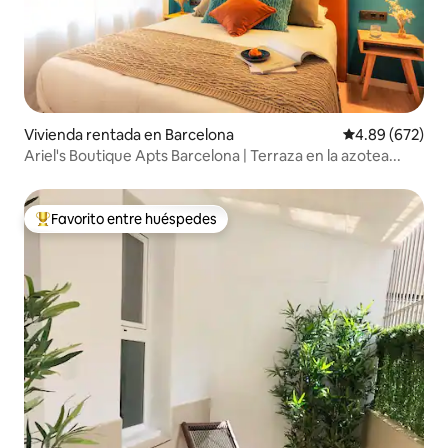
Vivienda rentada en Barcelona
Calificación pr
4.89 (672)
Ariel's Boutique Apts Barcelona | Terraza en la azotea...
Favorito entre huéspedes
De los mejores en Favorito entre huéspedes