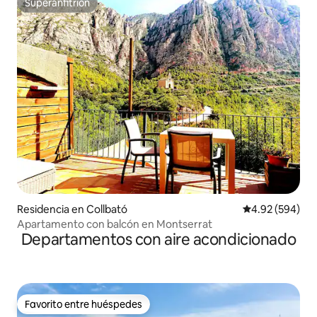
Superanfitrión
Superanfitrión
Residencia en Collbató
Calificación pr
4.92 (594)
Apartamento con balcón en Montserrat
Departamentos con aire acondicionado
Favorito entre huéspedes
Favorito entre huéspedes