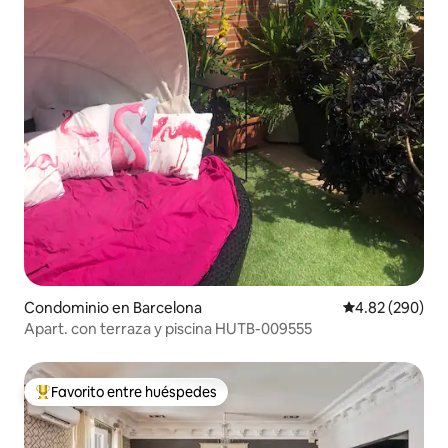
Condominio en Barcelona
Calificación pr
4.82 (290)
Apart. con terraza y piscina HUTB-009555
Favorito entre huéspedes
De los mejores en Favorito entre huéspedes