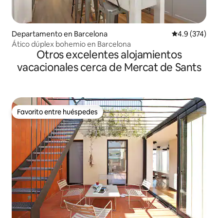
Departamento en Barcelona
Calificación 
4.9 (374)
Ático dúplex bohemio en Barcelona
Otros excelentes alojamientos
vacacionales cerca de Mercat de Sants
Favorito entre huéspedes
Favorito entre huéspedes