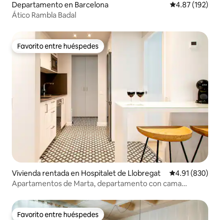
Departamento en Barcelona
Calificación p
4.87 (192)
Ático Rambla Badal
Favorito entre huéspedes
Favorito entre huéspedes
Vivienda rentada en Hospitalet de Llobregat
Calificación pr
4.91 (830)
Apartamentos de Marta, departamento con cama
tamaño queen...
Favorito entre huéspedes
Favorito entre huéspedes