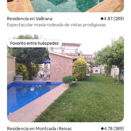
Residencia en Vallirana
Calificación pr
4.87 (289)
Espectacular masía rodeada de vistas prodigiosas
Favorito entre huéspedes
Favorito entre huéspedes
Residencia en Montcada i Reixac
Calificación pr
4.78 (389)