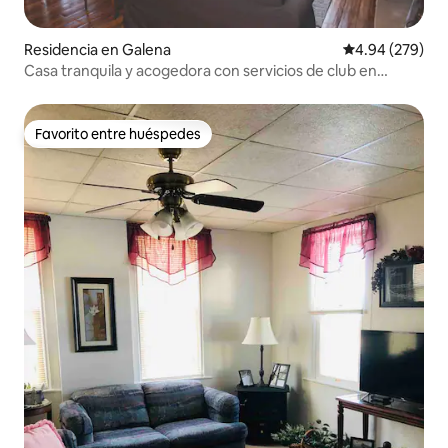
Residencia en Galena
Calificación pr
4.94 (279)
Casa tranquila y acogedora con servicios de club en
Galena.
Favorito entre huéspedes
Favorito entre huéspedes