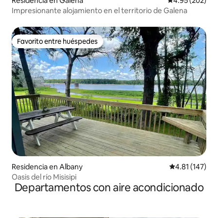
Residencia en Galena
Calificación pr
4.95 (202)
Impresionante alojamiento en el territorio de Galena
Favorito entre huéspedes
Favorito entre huéspedes
Residencia en Albany
Calificación p
4.81 (147)
Oasis del río Misisipi
Departamentos con aire acondicionado