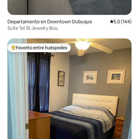
Departamento en Downtown Dubuque
Calificación 
5.0 (144)
Suite 1st St Jewelry Box.
Favorito entre huéspedes
De los mejores en Favorito entre huéspedes