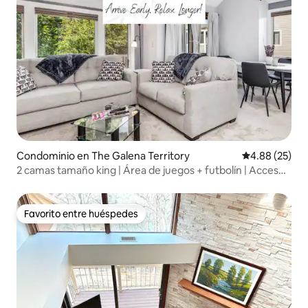
Condominio en The Galena Territory
Calificación p
4.88 (25)
2 camas tamaño king | Área de juegos + futbolín | Acceso
a la alberca
Favorito entre huéspedes
Favorito entre huéspedes