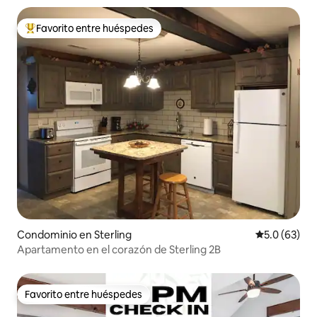
Favorito entre huéspedes
De los mejores en Favorito entre huéspedes
Condominio en Sterling
Calificación
5.0 (63)
Apartamento en el corazón de Sterling 2B
Favorito entre huéspedes
Favorito entre huéspedes