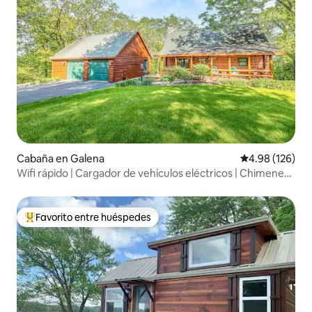
Cabaña en Galena
Calificación pr
4.98 (126)
Wifi rápido | Cargador de vehículos eléctricos | Chimenea |
Jacuzzi
Favorito entre huéspedes
De los mejores en Favorito entre huéspedes