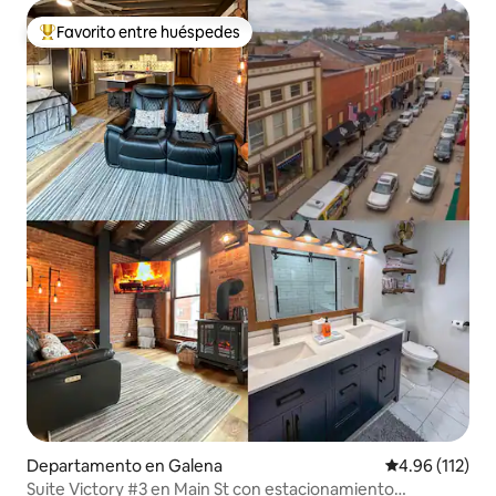
Favorito entre huéspedes
De los mejores en Favorito entre huéspedes
Departamento en Galena
Calificación p
4.96 (112)
Suite Victory #3 en Main St con estacionamiento