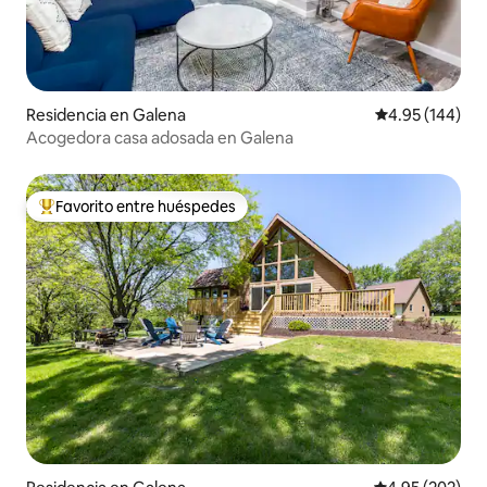
Residencia en Galena
Calificación pr
4.95 (144)
Acogedora casa adosada en Galena
Favorito entre huéspedes
De los mejores en Favorito entre huéspedes