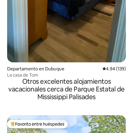
Departamento en Dubuque
Calificación pr
4.94 (139)
La casa de Tom
Otros excelentes alojamientos
vacacionales cerca de Parque Estatal de
Mississippi Palisades
Favorito entre huéspedes
De los mejores en Favorito entre huéspedes