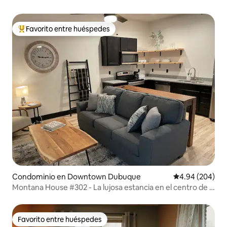
Favorito entre huéspedes
De los mejores en Favorito entre huéspedes
Condominio en Downtown Dubuque
Calificación pr
4.94 (204)
Montana House #302 - La lujosa estancia en el centro de la
ciudad
Favorito entre huéspedes
Favorito entre huéspedes