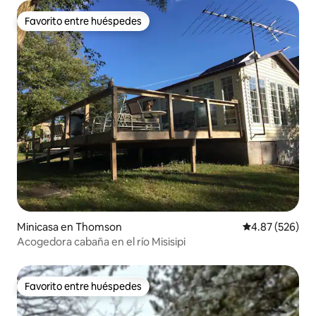
Favorito entre huéspedes
Favorito entre huéspedes
Minicasa en Thomson
Calificación pr
4.87 (526)
Acogedora cabaña en el río Misisipi
Favorito entre huéspedes
Favorito entre huéspedes