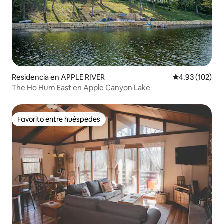
Residencia en APPLE RIVER
Calificación p
4.93 (102)
The Ho Hum East en Apple Canyon Lake
Favorito entre huéspedes
Favorito entre huéspedes