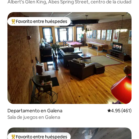
Albert's Glen King, Abes Spring Street, centro de la ciudad
Favorito entre huéspedes
De los mejores en Favorito entre huéspedes
Departamento en Galena
Calificación p
4.95 (461)
Sala de juegos en Galena
Favorito entre huéspedes