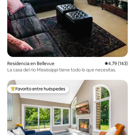
Residencia en Bellevue
Calificación p
4.79 (143)
La casa del río Mississippi tiene todo lo que necesitas.
Favorito entre huéspedes
De los mejores en Favorito entre huéspedes