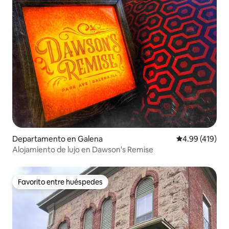
Departamento en Galena
Calificación p
4.99 (419)
Alojamiento de lujo en Dawson's Remise
Favorito entre huéspedes
Favorito entre huéspedes