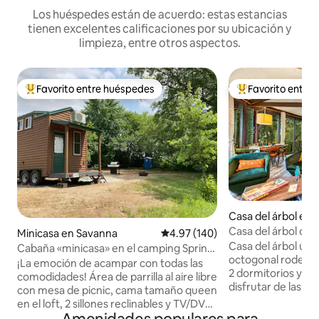
Los huéspedes están de acuerdo: estas estancias
tienen excelentes calificaciones por su ubicación y
limpieza, entre otros aspectos.
Favorito entre huéspedes
Favorito entre
De los mejores en Favorito entre huéspedes
De los mejores en
Casa del árbol en 
Casa del árbol oct
Minicasa en Savanna
Calificación promedio: 4.97 de 5
4.97 (140)
piscina, chimenea 
Casa del árbol úni
Cabaña «minicasa» en el camping Spring
octogonal rodeada
Lake
¡La emoción de acampar con todas las
2 dormitorios y 2
comodidades! Área de parrilla al aire libre
disfrutar de las vi
con mesa de picnic, cama tamaño queen
alrededor, con ven
en el loft, 2 sillones reclinables y TV/DVD,
techo. Una cama 
aire acondicionado/calefacción,