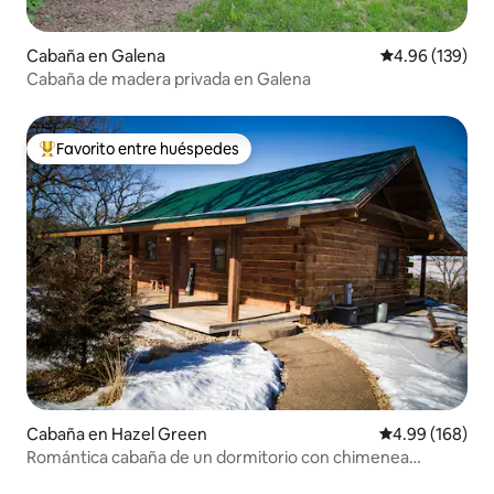
Cabaña en Galena
Calificación pr
4.96 (139)
Cabaña de madera privada en Galena
Favorito entre huéspedes
De los mejores en Favorito entre huéspedes
Cabaña en Hazel Green
Calificación pr
4.99 (168)
Romántica cabaña de un dormitorio con chimenea
interior