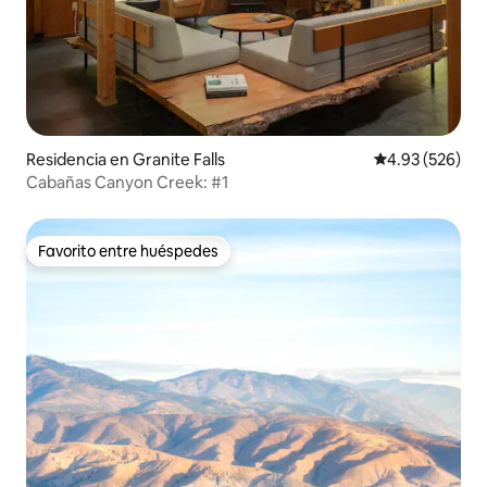
Residencia en Granite Falls
Calificación pr
4.93 (526)
Cabañas Canyon Creek: #1
Favorito entre huéspedes
Favorito entre huéspedes