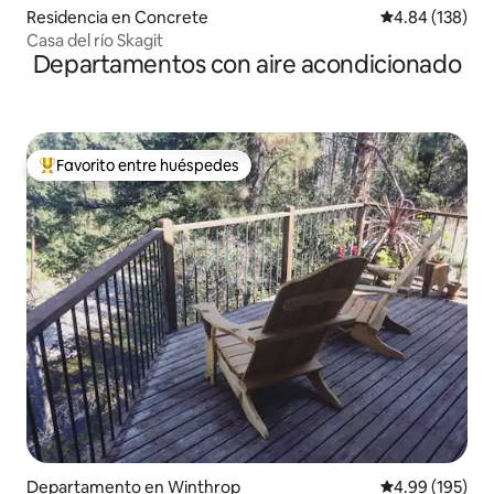
Residencia en Concrete
Calificación pr
4.84 (138)
Casa del río Skagit
Departamentos con aire acondicionado
Favorito entre huéspedes
De los mejores en Favorito entre huéspedes
Departamento en Winthrop
Calificación pr
4.99 (195)