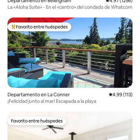
Departamento en Bellingham
Calificación pro
4.97 (1256)
La «Aloha Suite» - En el «centro» del condado de Whatcom
Favorito entre huéspedes
De los mejores en Favorito entre huéspedes
Departamento en La Conner
Calificación p
4.99 (113)
¡Felicidad junto al mar! Escapada a la playa
Favorito entre huéspedes
Favorito entre huéspedes