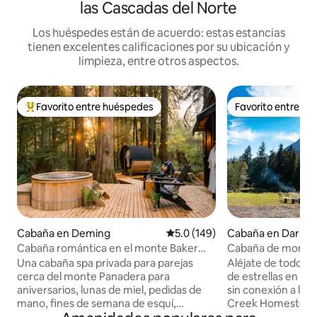
las Cascadas del Norte
Los huéspedes están de acuerdo: estas estancias
tienen excelentes calificaciones por su ubicación y
limpieza, entre otros aspectos.
Favorito entre huéspedes
Favorito entre h
De los mejores en Favorito entre huéspedes
Favorito entre h
Cabaña en Deming
Calificación promedio: 5.0 de 5
5.0 (149)
Cabaña en Darrin
Cabaña romántica en el monte Baker
Cabaña de monta
para 2 | Jacuzzi + sauna
16 hectáreas en la
Una cabaña spa privada para parejas
Aléjate de todo y
Parque Nacional N
cerca del monte Panadera para
de estrellas en nu
aniversarios, lunas de miel, pedidas de
sin conexión a la r
mano, fines de semana de esquí,
Creek Homestead, 
aventuras de senderismo y escapadas
Darrington. Ubica