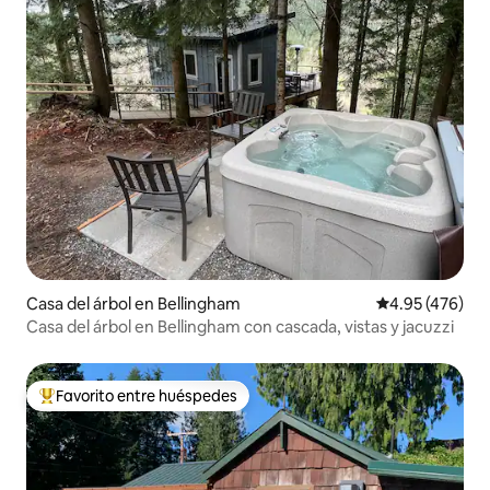
Casa del árbol en Bellingham
Calificación pr
4.95 (476)
Casa del árbol en Bellingham con cascada, vistas y jacuzzi
Favorito entre huéspedes
De los mejores en Favorito entre huéspedes