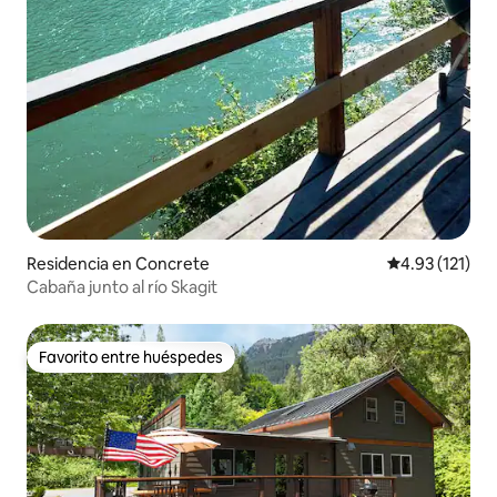
Residencia en Concrete
Calificación p
4.93 (121)
Cabaña junto al río Skagit
Favorito entre huéspedes
Favorito entre huéspedes