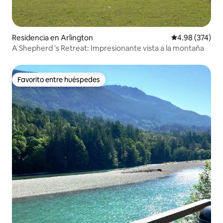
Residencia en Arlington
Calificación pr
4.98 (374)
A Shepherd 's Retreat: Impresionante vista a la montaña
Favorito entre huéspedes
Favorito entre huéspedes