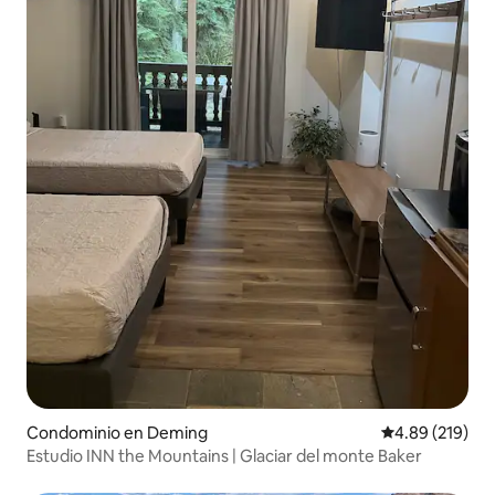
Condominio en Deming
Calificación pr
4.89 (219)
Estudio INN the Mountains | Glaciar del monte Baker