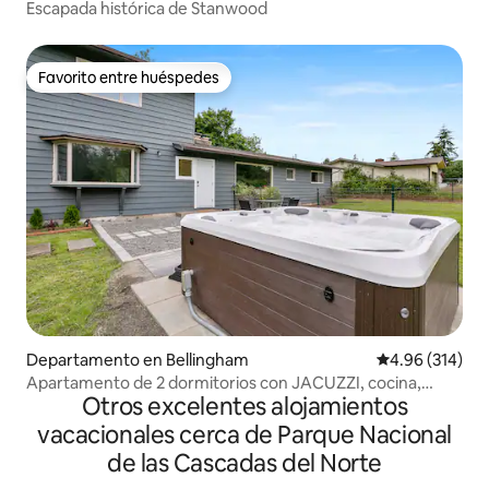
Escapada histórica de Stanwood
Favorito entre huéspedes
Favorito entre huéspedes
Departamento en Bellingham
Calificación pr
4.96 (314)
Apartamento de 2 dormitorios con JACUZZI, cocina,
Otros excelentes alojamientos
lavandería y aire acondicionado
vacacionales cerca de Parque Nacional
de las Cascadas del Norte