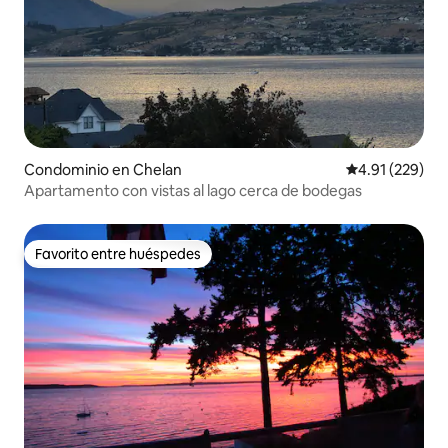
Condominio en Chelan
Calificación p
4.91 (229)
Apartamento con vistas al lago cerca de bodegas
Favorito entre huéspedes
Favorito entre huéspedes