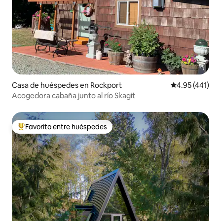
Casa de huéspedes en Rockport
Calificación p
4.95 (441)
Acogedora cabaña junto al río Skagit
Favorito entre huéspedes
De los mejores en Favorito entre huéspedes