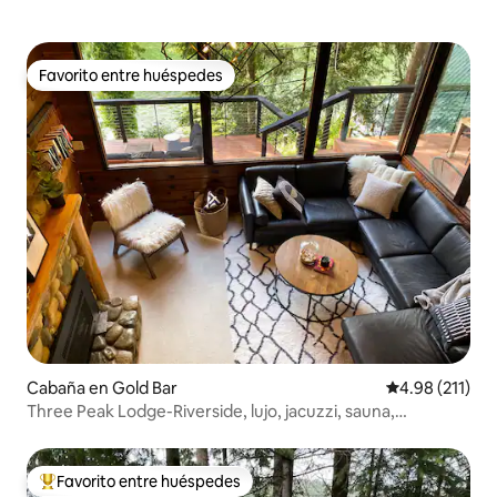
Favorito entre huéspedes
Favorito entre huéspedes
Cabaña en Gold Bar
Calificación p
4.98 (211)
Three Peak Lodge-Riverside, lujo, jacuzzi, sauna,
mascotas
Favorito entre huéspedes
De los mejores en Favorito entre huéspedes