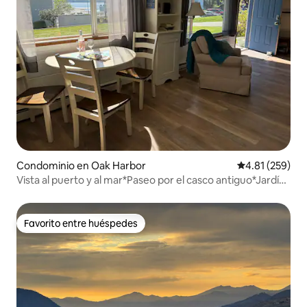
Condominio en Oak Harbor
Calificación p
4.81 (259)
Vista al puerto y al mar*Paseo por el casco antiguo*Jardín
grande y agradable*
Favorito entre huéspedes
Favorito entre huéspedes