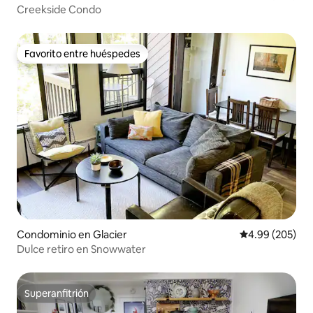
Creekside Condo
Favorito entre huéspedes
Favorito entre huéspedes
Condominio en Glacier
Calificación pr
4.99 (205)
Dulce retiro en Snowwater
Superanfitrión
Superanfitrión