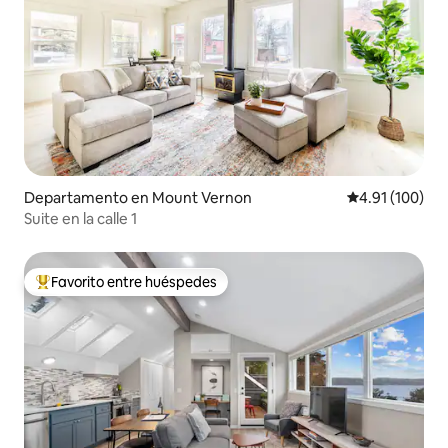
Departamento en Mount Vernon
Calificación p
4.91 (100)
Suite en la calle 1
Favorito entre huéspedes
De los mejores en Favorito entre huéspedes