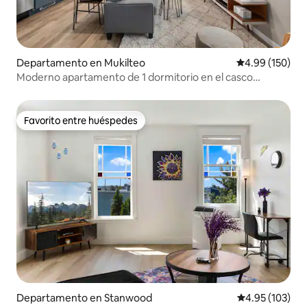
Departamento en Mukilteo
Calificación pr
4.99 (150)
Moderno apartamento de 1 dormitorio en el casco
antiguo con vistas. A poca distancia a pie de la playa.
Favorito entre huéspedes
Favorito entre huéspedes
Departamento en Stanwood
Calificación p
4.95 (103)