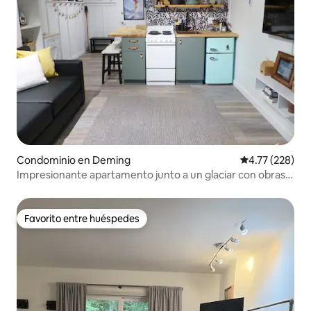
Condominio en Deming
Calificación p
4.77 (228)
Impresionante apartamento junto a un glaciar con obras
de arte locales
Favorito entre huéspedes
Favorito entre huéspedes