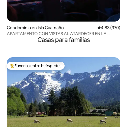
Condominio en Isla Caamaño
Calificación pr
4.83 (370)
APARTAMENTO CON VISTAS AL ATARDECER EN LA
Casas para familias
PLAYA DE MADRONA
Favorito entre huéspedes
De los mejores en Favorito entre huéspedes