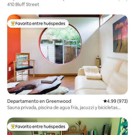
410 Bluff Street
Favorito entre huéspedes
De los mejores en Favorito entre huéspedes
Departamento en Greenwood
Calificación pr
4.99 (973)
Sauna privada, piscina de agua fría, jacuzzi y bicicletas
eléctricas
Favorito entre huéspedes
De los mejores en Favorito entre huéspedes