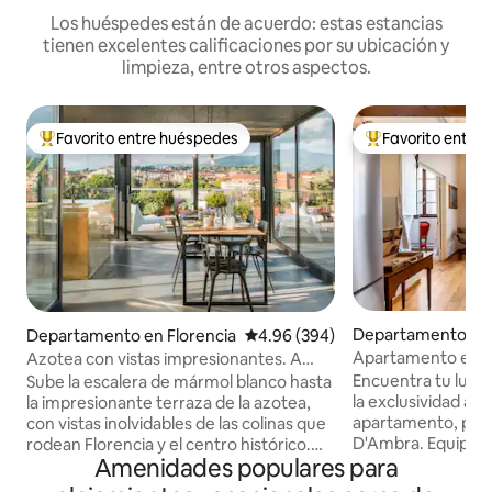
Los huéspedes están de acuerdo: estas estancias
tienen excelentes calificaciones por su ubicación y
limpieza, entre otros aspectos.
Favorito entre huéspedes
Favorito entre
De los mejores en Favorito entre huéspedes
De los mejores en
Departamento en 
Departamento en Florencia
Calificación promedio: 4.96 de 5
4.96 (394)
Apartamento entre 
Azotea con vistas impresionantes. A
cerca de la catedr
pocos pasos del Duomo.
Encuentra tu lugar 
Sube la escalera de mármol blanco hasta
la exclusividad act
la impresionante terraza de la azotea,
apartamento, parte
con vistas inolvidables de las colinas que
D'Ambra. Equipado
rodean Florencia y el centro histórico.
Amenidades populares para
comodidades, fasc
Este apartamento ha sido
altos que conserv
recientemente reformado, mezclando