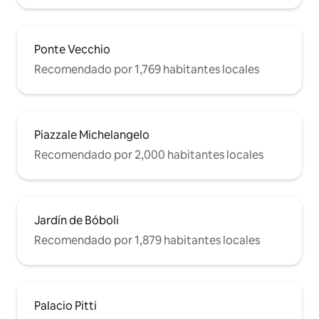
la Academia y la Plaza de San Marcos
están a 15 minutos a pie. Tiendas de
comida, restaurantes y bares están muy
cerca. DISPONIBLES 4 BICICLETAS
Ponte Vecchio
(tamaño adulto) para nuestros
Recomendado por 1,769 habitantes locales
huéspedes, incluidas en el precio. Por
favor, úsalas con cuidado y ciérralas bien
cada vez que las dejes sin vigilancia,
gracias. EN CASO DE ROBO O DAÑOS
GRAVES POR NEGLIGENCIA, SE TE
Piazzale Michelangelo
PEDIRÁ QUE PAGUES EL VALOR DE LA
Recomendado por 2,000 habitantes locales
BICICLETA DE 160 €. Gracias. A PIE: el
centro de la ciudad está a solo 15
minutos a pie. EN AUTOBÚS: a pocos
pasos del edificio hay autobuses al
centro de la ciudad y a la estación.
Jardín de Bóboli
Recomendado por 1,879 habitantes locales
Palacio Pitti