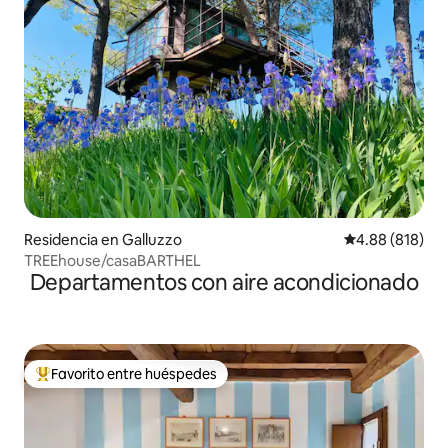
Residencia en Galluzzo
Calificación pr
4.88 (818)
TREEhouse/casaBARTHEL
Departamentos con aire acondicionado
Favorito entre huéspedes
De los mejores en Favorito entre huéspedes