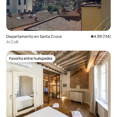
Departamento en Santa Croce
Calificación p
4.99 (114)
Ai Colli
Favorito entre huéspedes
Favorito entre huéspedes