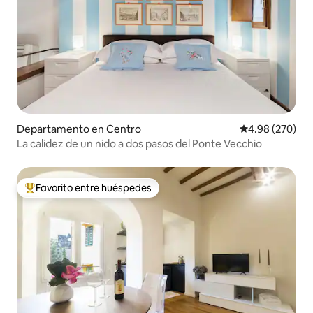
Departamento en Centro
Calificación pr
4.98 (270)
La calidez de un nido a dos pasos del Ponte Vecchio
Favorito entre huéspedes
De los mejores en Favorito entre huéspedes