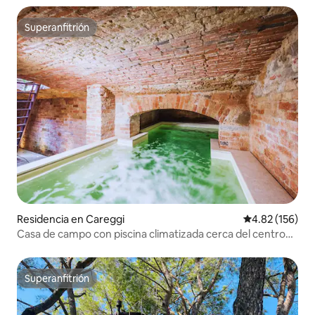
Superanfitrión
Superanfitrión
Residencia en Careggi
Calificación p
4.82 (156)
Casa de campo con piscina climatizada cerca del centro
de la ciudad
Superanfitrión
Superanfitrión