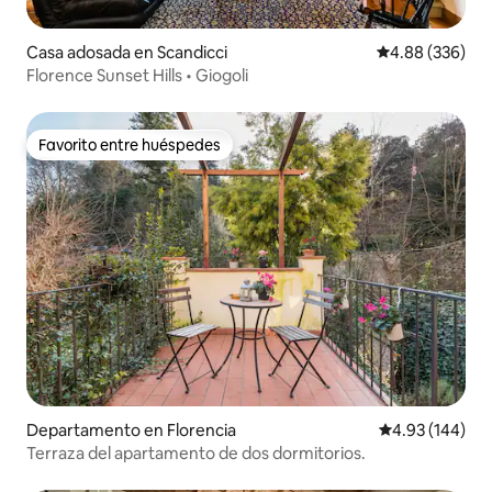
Casa adosada en Scandicci
Calificación pr
4.88 (336)
Florence Sunset Hills • Giogoli
Favorito entre huéspedes
Favorito entre huéspedes
Departamento en Florencia
Calificación pr
4.93 (144)
Terraza del apartamento de dos dormitorios.