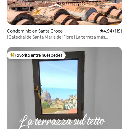
Condominio en Santa Croce
Calificación p
4.94 (119)
[Catedral de Santa María del Fiore] La terraza más
prestigiosa de Florencia
Favorito entre huéspedes
De los mejores en Favorito entre huéspedes