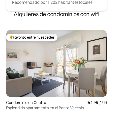
Recomendado por 1,202 habitantes locales
Alquileres de condominios con wifi
Favorito entre huéspedes
De los mejores en Favorito entre huéspedes
Condominio en Centro
Calificación p
4.95 (159)
Espléndido apartamento en el Ponte Vecchio