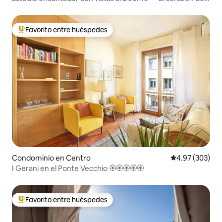
Florencia
Favorito entre huéspedes
De los mejores en Favorito entre huéspedes
Condominio en Centro
Calificación pr
4.97 (303)
I Gerani en el Ponte Vecchio 🏵🏵🏵🏵🏵
Favorito entre huéspedes
De los mejores en Favorito entre huéspedes