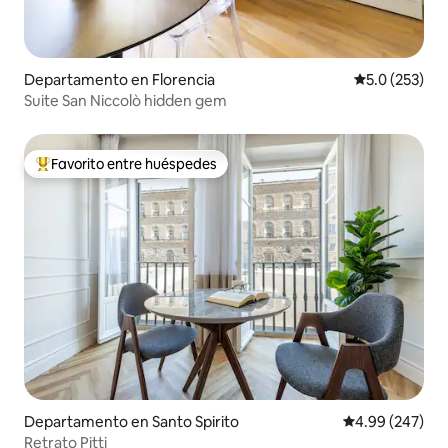
Departamento en Florencia
Calificación 
5.0 (253)
Suite San Niccolò hidden gem
Favorito entre huéspedes
De los mejores en Favorito entre huéspedes
Departamento en Santo Spirito
Calificación pr
4.99 (247)
Retrato Pitti