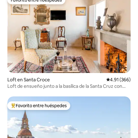
Favorito entre huéspedes
Favorito entre huéspedes
Loft en Santa Croce
Calificación pr
4.91 (366)
Loft de ensueño junto a la basílica de la Santa Cruz con
unas vistas estupendas de Florencia.
Favorito entre huéspedes
De los mejores en Favorito entre huéspedes