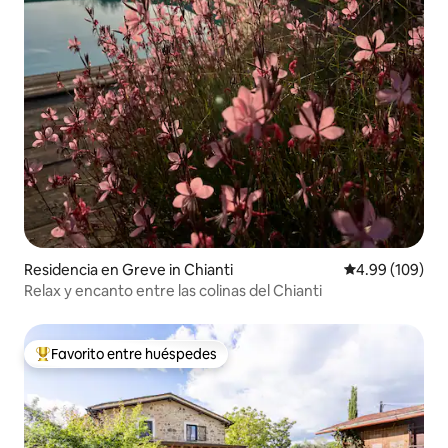
Residencia en Greve in Chianti
Calificación pr
4.99 (109)
Relax y encanto entre las colinas del Chianti
Favorito entre huéspedes
De los mejores en Favorito entre huéspedes