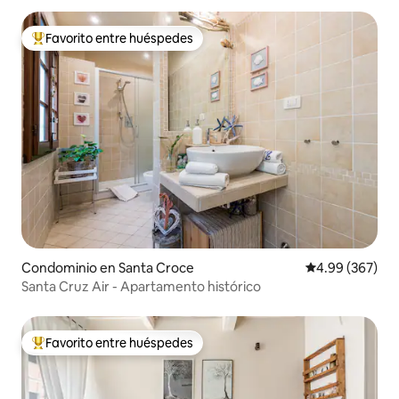
Favorito entre huéspedes
De los mejores en Favorito entre huéspedes
Condominio en Santa Croce
Calificación pr
4.99 (367)
Santa Cruz Air - Apartamento histórico
Favorito entre huéspedes
De los mejores en Favorito entre huéspedes