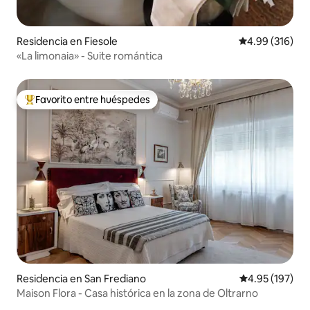
Residencia en Fiesole
Calificación pr
4.99 (316)
«La limonaia» - Suite romántica
Favorito entre huéspedes
De los mejores en Favorito entre huéspedes
Residencia en San Frediano
Calificación p
4.95 (197)
Maison Flora - Casa histórica en la zona de Oltrarno