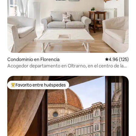
Condominio en Florencia
Calificación p
4.96 (125)
Acogedor departamento en Oltrarno, en el centro de la
ciudad
Favorito entre huéspedes
De los mejores en Favorito entre huéspedes