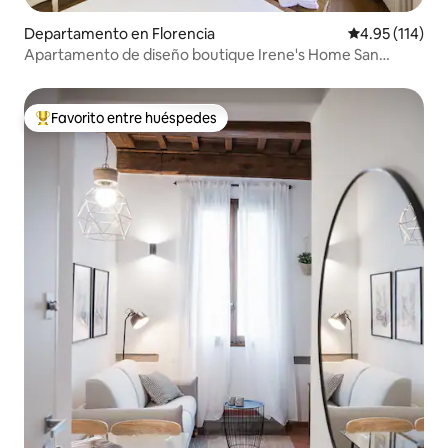
Departamento en Florencia
Calificación p
4.95 (114)
Apartamento de diseño boutique Irene's Home San
Niccolò
Favorito entre huéspedes
De los mejores en Favorito entre huéspedes