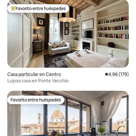
Favorito entre huéspedes
De los mejores en Favorito entre huéspedes
Casa particular en Centro
Calificación pr
4.96 (179)
Lujosa casa en Ponte Vecchio
Favorito entre huéspedes
Favorito entre huéspedes