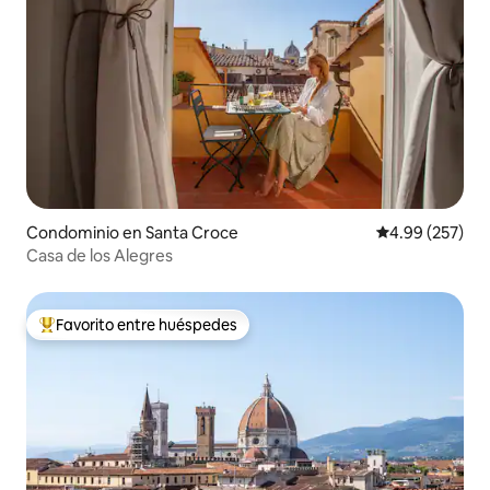
Condominio en Santa Croce
Calificación pr
4.99 (257)
Casa de los Alegres
Favorito entre huéspedes
De los mejores en Favorito entre huéspedes