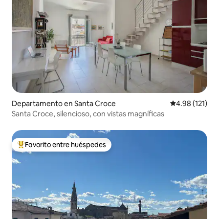
Departamento en Santa Croce
Calificación p
4.98 (121)
Santa Croce, silencioso, con vistas magníficas
Favorito entre huéspedes
De los mejores en Favorito entre huéspedes