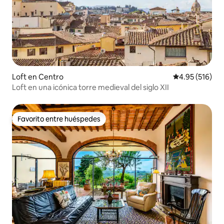
Loft en Centro
Calificación p
4.95 (516)
Loft en una icónica torre medieval del siglo XII
Favorito entre huéspedes
Favorito entre huéspedes