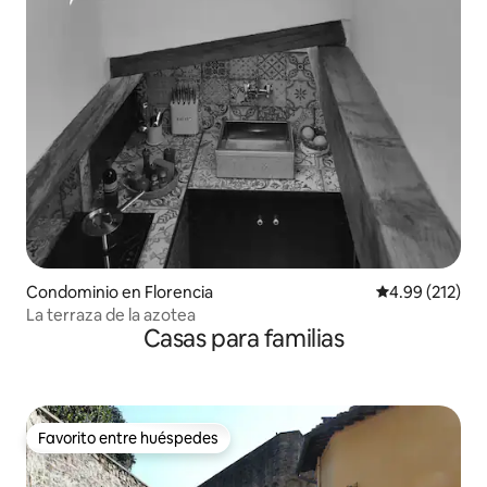
Condominio en Florencia
Calificación p
4.99 (212)
La terraza de la azotea
Casas para familias
Favorito entre huéspedes
Favorito entre huéspedes