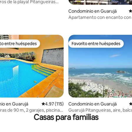
os de la playa! Pitangueiras
 4.9 de 5; 194 evaluaciones
icio de playa
Condominio en Guarujá
C
Apartamento con encanto con v
mar
ito entre huéspedes
Favorito entre huéspedes
ejores en Favorito entre huéspedes
Favorito entre huéspedes
4.86 de 5; 118 evaluaciones
io en Guarujá
Calificación promedio: 4.97 de 5; 115 evaluac
4.97 (115)
Condominio en Guarujá
C
ras de 90 m, 2 garajes, piscina y
Guarujá Pitangueiras, aire, balc
Casas para familias
parrilla.