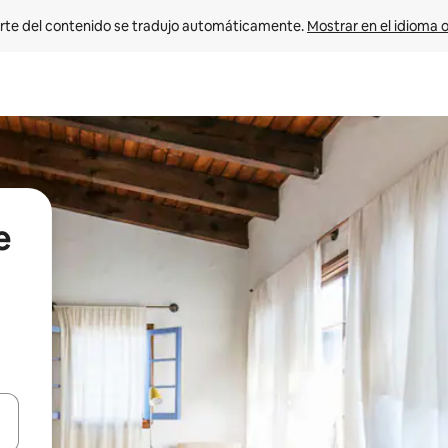
rte del contenido se tradujo automáticamente. 
Mostrar en el idioma o
e
vegar usando las teclas de las flechas hacia arriba y hacia abajo, o b