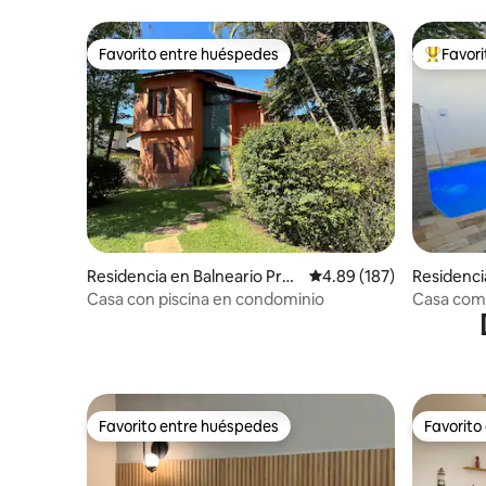
climatizada.
Favorito entre huéspedes
Favor
Favorito entre huéspedes
De los m
Residencia en Balneario Prai
Calificación promedio: 
4.89 (187)
Residenci
a do Pernambuco
Casa con piscina en condominio
Casa comp
Favorito entre huéspedes
Favorito
Favorito entre huéspedes
Favorito