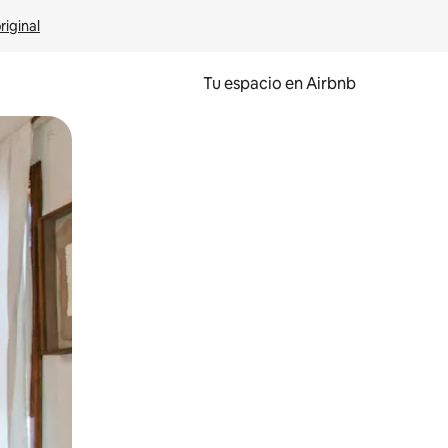
riginal
Tu espacio en Airbnb
ien tocando y deslizando la pantalla.