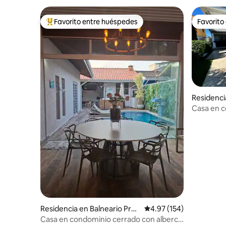
Favorito entre huéspedes
Favorito
De los mejores en Favorito entre huéspedes
Favorito
Residenci
o
Casa en c
J. Acapul
Residencia en Balneario Prai
Calificación promedio: 
4.97 (154)
a do Pernambuco
Casa en condominio cerrado con alberca