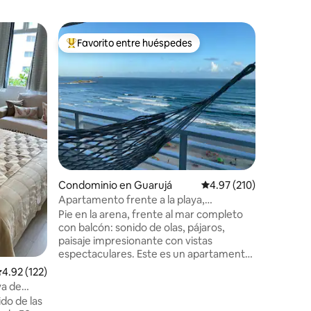
Departam
Favorito entre huéspedes
Favor
De los mejores en Favorito entre huéspedes
De los 
Guarujá 2
parrilla
Apto Cob
Pitangue
panadería
Alto está
suites co
con vista
cocina c
barbacoa 
superior,
iones
Condominio en Guarujá
Calificación promedio: 
4.97 (210)
lavadora/
aparcamie
Apartamento frente a la playa,
descubier
espectaculares vistas panorámicas
Pie en la arena, frente al mar completo
tenemos r
con balcón: sonido de olas, pájaros,
Consulte 
paisaje impresionante con vistas
check-in
espectaculares. Este es un apartamento
de diseño “The Perfect View”, siempre
alificación promedio: 4.92 de 5; 122 evaluaciones
4.92 (122)
con vistas elegantes y perfectas. El
ya de
balcón está integrado con una habitación
do de las
grande, con vistas al mar. Decorado con