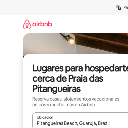
Ir
Pa
al
contenido
Lugares para hospedart
cerca de Praia das
Pitangueiras
Reserva casas, alojamientos vacacionales
únicos y mucho más en Airbnb
Ubicación
Cuando los resultados estén disponibles, podrás na