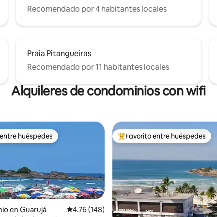
Recomendado por 4 habitantes locales
Praia Pitangueiras
Recomendado por 11 habitantes locales
Alquileres de condominios con wifi
 entre huéspedes
Favorito entre huéspedes
 entre huéspedes
De los mejores en Favorito ent
io en Guarujá
Calificación promedio: 4.76 de 5; 148 evaluac
4.76 (148)