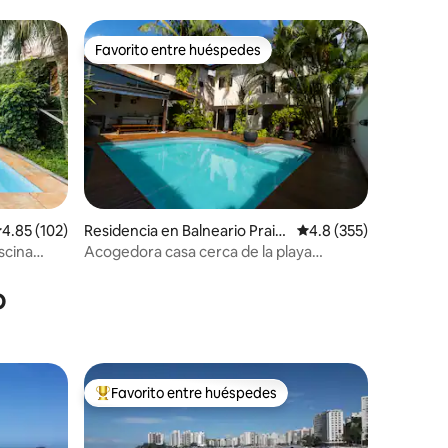
Favorito entre huéspedes
Favorito entre huéspedes
alificación promedio: 4.85 de 5; 102 evaluaciones
4.85 (102)
Residencia en Balneario Praia
Calificación promedio:
4.8 (355)
do Pernambuco
scina
Acogedora casa cerca de la playa
iones
Pernambuco
o
Favorito entre huéspedes
re huéspedes
De los mejores en Favorito entre huéspedes