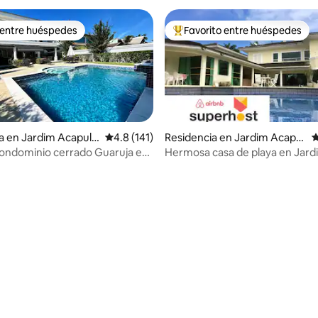
 entre huéspedes
Favorito entre huéspedes
 entre huéspedes
De los mejores en Favorito ent
a en Jardim Acapulc
Calificación promedio: 4.8 de 5; 141 evaluac
4.8 (141)
Residencia en Jardim Acapul
C
co
ondominio cerrado Guaruja en
Hermosa casa de playa en Jard
co.
Acapulco Guarujá
4.97 de 5; 154 evaluaciones