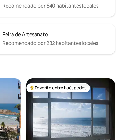
Recomendado por 640 habitantes locales
Feira de Artesanato
Recomendado por 232 habitantes locales
Favorito entre huéspedes
re huéspedes
De los mejores en Favorito entre huéspedes
iones