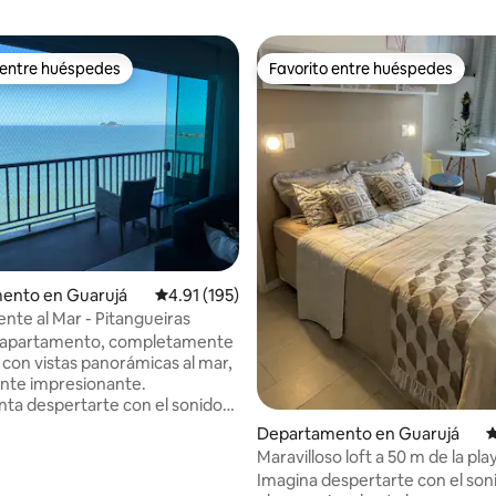
 entre huéspedes
Favorito entre huéspedes
 entre huéspedes
Favorito entre huéspedes
ento en Guarujá
Calificación promedio: 4.91 de 5; 195 evaluac
4.91 (195)
ente al Mar - Pitangueiras
apartamento, completamente
con vistas panorámicas al mar,
nte impresionante.
ta despertarte con el sonido
n el
Departamento en Guarujá
C
r Morro do Maluf, fácil acceso
Maravilloso loft a 50 m de la pla
 de Pitangueiras, cerca del
Pitangueiras.
4.95 de 5; 200 evaluaciones
Imagina despertarte con el soni
iendas, mercado y restaurantes.