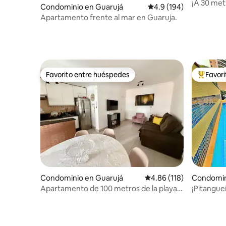
¡A 30 metr
Condominio en Guarujá
Calificación promedio:
4.9 (194)
c/Est/Serv
Apartamento frente al mar en Guaruja.
Favorito entre huéspedes
Favor
Favorito entre huéspedes
De los m
Condominio en Guarujá
Calificación promedio: 
4.86 (118)
Condomin
Apartamento de 100 metros de la playa
¡Pitanguei
de Pitangiras
parrillas !