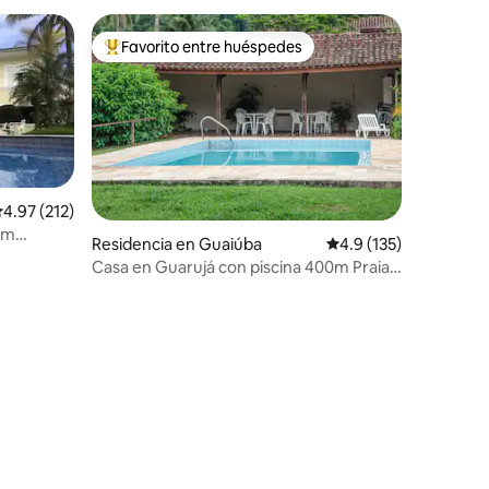
Favorito entre huéspedes
re huéspedes
De los mejores en Favorito entre huéspedes
iones
alificación promedio: 4.97 de 5; 212 evaluaciones
4.97 (212)
im
Residencia en Guaiúba
Calificación promedio
4.9 (135)
Casa en Guarujá con piscina 400m Praia
do Guaiuba