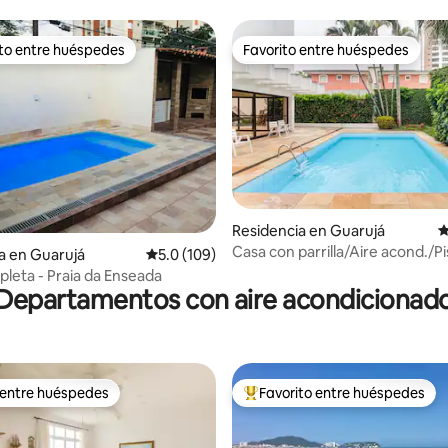
ito entre huéspedes
Favorito entre huéspedes
ejores en Favorito entre huéspedes
Favorito entre huéspedes
Residencia en Guarujá
C
Casa con parrilla/Aire acond./Pi
4.89 de 5; 187 evaluaciones
a en Guarujá
Calificación promedio: 5.0 de 5; 109 evaluac
5.0 (109)
(cond.) a 200 m de la playa
leta - Praia da Enseada
Departamentos con aire acondicionad
 entre huéspedes
Favorito entre huéspedes
 entre huéspedes
De los mejores en Favorito ent