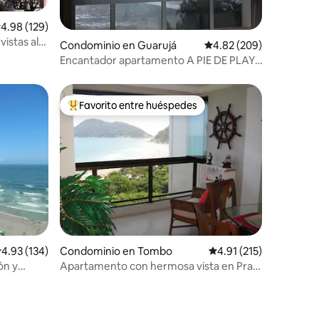
alificación promedio: 4.98 de 5; 129 evaluaciones
4.98 (129)
istas al
Condominio en Guarujá
Calificación promedio: 
4.82 (209)
Encantador apartamento A PIE DE PLAYA
en la playa de Pitangueiras
Favorito entre huéspedes
De los mejores en Favorito entre huéspedes
iones
alificación promedio: 4.93 de 5; 134 evaluaciones
4.93 (134)
Condominio en Tombo
Calificación promedio:
4.91 (215)
ón y
Apartamento con hermosa vista en Praia
do Tombo