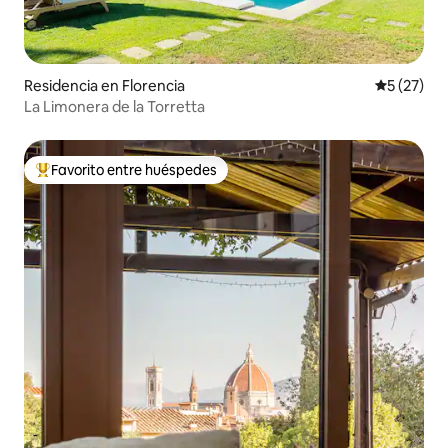
Residencia en Florencia
Calificaci
5 (27)
La Limonera de la Torretta
Favorito entre huéspedes
De los mejores en Favorito entre huéspedes