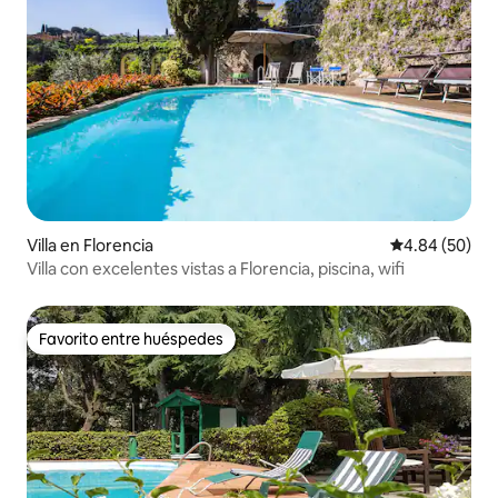
Villa en Florencia
Calificación p
4.84 (50)
Villa con excelentes vistas a Florencia, piscina, wifi
Favorito entre huéspedes
Favorito entre huéspedes