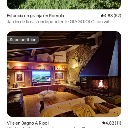
Estancia en granja en Romola
Calificación p
4.88 (52)
Jardín de la casa independiente GIAGGIOLO con wifi
Superanfitrión
Superanfitrión
Villa en Bagno A Ripoli
Calificación 
4.82 (11)