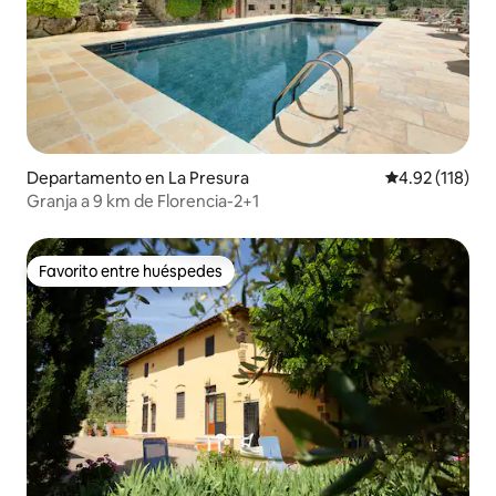
Departamento en La Presura
Calificación p
4.92 (118)
Granja a 9 km de Florencia-2+1
Favorito entre huéspedes
Favorito entre huéspedes