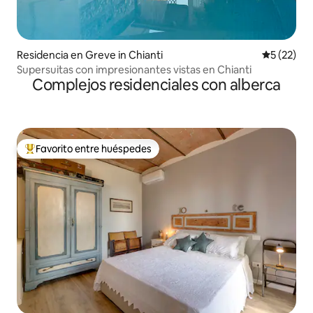
Residencia en Greve in Chianti
Calificaci
5 (22)
Supersuitas con impresionantes vistas en Chianti
Complejos residenciales con alberca
Favorito entre huéspedes
De los mejores en Favorito entre huéspedes