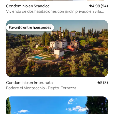
Condominio en Scandicci
Calificación p
4.98 (94)
Vivienda de dos habitaciones con jardín privado en villa
con piscina
Favorito entre huéspedes
Favorito entre huéspedes
Condominio en Impruneta
Calificac
5 (8)
Podere di Montecchio - Depto. Terrazza