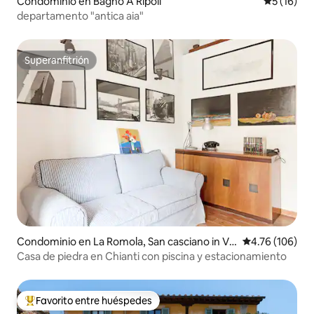
Condominio en Bagno A Ripoli
Calificaci
5 (16)
departamento "antica aia"
Superanfitrión
Superanfitrión
Condominio en La Romola, San casciano in Val
Calificación p
4.76 (106)
di Pesa
Casa de piedra en Chianti con piscina y estacionamiento
Favorito entre huéspedes
De los mejores en Favorito entre huéspedes