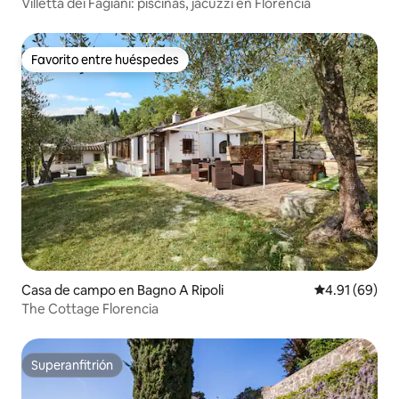
Villetta dei Fagiani: piscinas, jacuzzi en Florencia
Favorito entre huéspedes
Favorito entre huéspedes
Casa de campo en Bagno A Ripoli
Calificación 
4.91 (69)
The Cottage Florencia
Superanfitrión
Superanfitrión