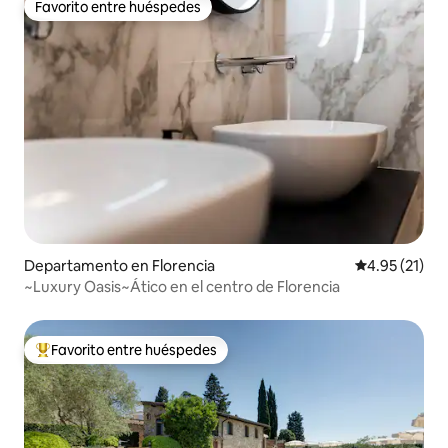
Favorito entre huéspedes
Favorito entre huéspedes
Departamento en Florencia
Calificación 
4.95 (21)
~Luxury Oasis~Ático en el centro de Florencia
Favorito entre huéspedes
De los mejores en Favorito entre huéspedes