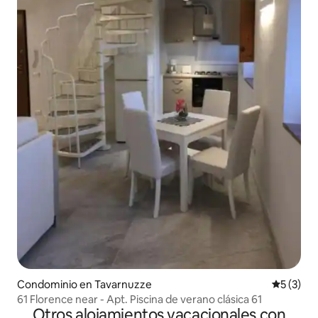
Condominio en Tavarnuzze
Calificac
5 (3)
61 Florence near - Apt. Piscina de verano clásica 61
Otros alojamientos vacacionales con