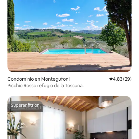
Condominio en Montegufoni
Calificación p
4.83 (29)
Picchio Rosso refugio de la Toscana.
Superanfitrión
Superanfitrión