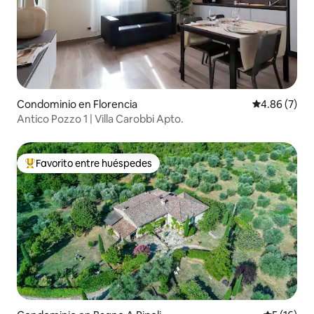
Condominio en Florencia
Calificación
4.86 (7)
Antico Pozzo 1 | Villa Carobbi Apto.
Favorito entre huéspedes
De los mejores en Favorito entre huéspedes