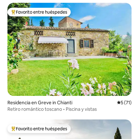
Favorito entre huéspedes
De los mejores en Favorito entre huéspedes
Residencia en Greve in Chianti
Calificaci
5 (71)
Retiro romántico toscano • Piscina y vistas
Favorito entre huéspedes
De los mejores en Favorito entre huéspedes