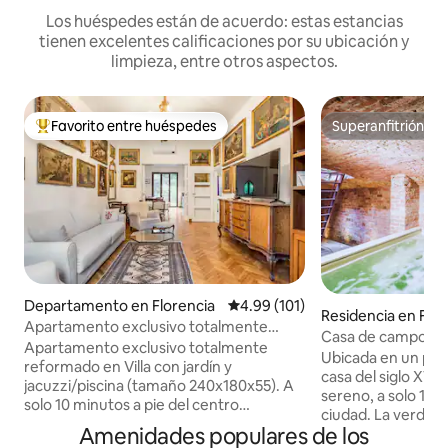
Los huéspedes están de acuerdo: estas estancias
tienen excelentes calificaciones por su ubicación y
limpieza, entre otros aspectos.
Favorito entre huéspedes
Superanfitrión
De los mejores en Favorito entre huéspedes
Superanfitrión
Departamento en Florencia
Calificación promedio: 4.99 de 5
4.99 (101)
Residencia en Flor
Apartamento exclusivo totalmente
Casa de campo con
renovado en Villa
Apartamento exclusivo totalmente
cerca del centro d
Ubicada en un par
reformado en Villa con jardín y
casa del siglo XVI
jacuzzi/piscina (tamaño 240x180x55). A
sereno, a solo 15 m
solo 10 minutos a pie del centro
ciudad. La verdadera joya es la piscina
histórico, junto a los jardines públicos de
Amenidades populares de los
subterránea climat
Villa Stibbert, Villa Fabbricotti y