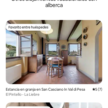
alberca
Favorito entre huéspedes
Favorito entre huéspedes
Estancia en granja en San Casciano In Val di Pesa
Calificac
5 (7)
El Pintello - La Liebre