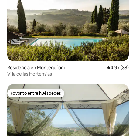
Residencia en Montegufoni
Calificación p
4.97 (38)
Villa de las Hortensias
Favorito entre huéspedes
Favorito entre huéspedes