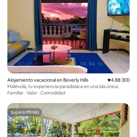
Alojamiento vacacional en Beverly Hills
Calificación p
4.88 (83)
Malévolà, tu experiencia paradisíaca en una isla única.
Familiar
·
Valor
·
Comodidad
Superanfitrión
Superanfitrión