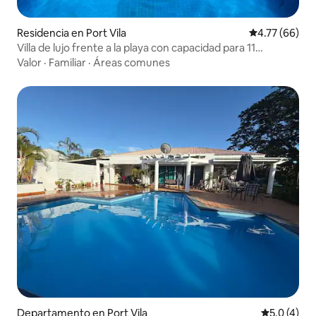
Residencia en Port Vila
Calificación 
4.77 (66)
Villa de lujo frente a la playa con capacidad para 11
personas
Valor
·
Familiar
·
Áreas comunes
Departamento en Port Vila
Calificació
5.0 (4)