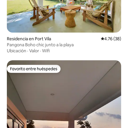
Residencia en Port Vila
Calificación 
4.76 (38)
Pangona Boho chic junto a la playa
Ubicación
·
Valor
·
Wifi
Favorito entre huéspedes
Favorito entre huéspedes