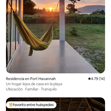
Residencia en Port Havannah
Calificación 
4.79 (14)
Un hogar lejos de casa en la playa
Ubicación
·
Familiar
·
Tranquilo
Favorito entre huéspedes
De los mejores en Favorito entre huéspedes