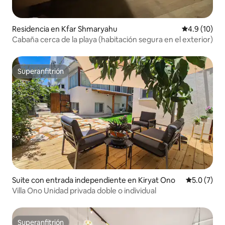
Residencia en Kfar Shmaryahu
Calificación
4.9 (10)
Cabaña cerca de la playa (habitación segura en el exterior)
Superanfitrión
Superanfitrión
Suite con entrada independiente en Kiryat Ono
Calificació
5.0 (7)
Villa Ono Unidad privada doble o individual
Superanfitrión