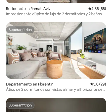
Residencia en Ramat-Aviv
Calificación 
4.85 (55)
Impresionante dúplex de lujo de 2 dormitorios y 2 baños
en Ramat Aviv
Superanfitrión
Superanfitrión
Departamento en Florentin
Calificación
5.0 (29)
Ático de 2 dormitorios con vistas al mar y al horizonte de
175 metros cuadrados | Aparcamiento | Gimnasio
Superanfitrión
Superanfitrión