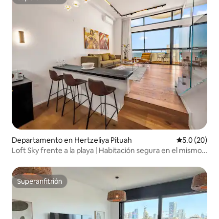
Superanfitrión
Departamento en Hertzeliya Pituah
Calificación
5.0 (20)
Loft Sky frente a la playa | Habitación segura en el mismo
piso
Superanfitrión
Superanfitrión