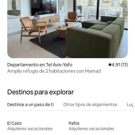
Departamento en Tel Aviv-Yafo
Calificación 
4.91 (11)
Amplio refugio de 2 habitaciones con Mamad
Destinos para explorar
Destinos a un paso de ti
Otros tipos de alojamientos
Lug
El Cairo
Pafos
Alquileres vacacionales
Alquileres vacacionales