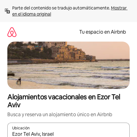
Ir
Parte del contenido se tradujo automáticamente. 
Mostrar 
al
en el idioma original
contenido
Tu espacio en Airbnb
Alojamientos vacacionales en Ezor Tel
Aviv
Busca y reserva un alojamiento único en Airbnb
Ubicación
Cuando los resultados estén disponibles, podrás navegar usando l