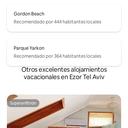
silencioso, lo que permite un entorno
relajante, privado y tranquilo. Creemos
Gordon Beach
que es una vista impresionante y
hermosa, pero no dudes en ponerte en
Recomendado por 444 habitantes locales
contacto con nosotros si tienes alguna
pregunta.
Parque Yarkon
Recomendado por 364 habitantes locales
Otros excelentes alojamientos
vacacionales en Ezor Tel Aviv
Superanfitrión
Superanfitrión