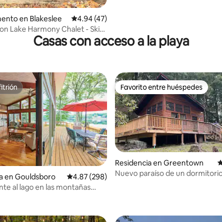
ento en Blakeslee
Calificación promedio: 4.94 de 5; 47 evaluac
4.94 (47)
on Lake Harmony Chalet - Ski
Casas con acceso a la playa
itrión
Favorito entre huéspedes
itrión
Favorito entre huéspedes
Residencia en Greentown
C
Nuevo paraíso de un dormitori
a en Gouldsboro
Calificación promedio: 4.87 de 5; 298 evaluac
4.87 (298)
nte al lago en las montañas
4.99 de 5; 100 evaluaciones
Cama tamaño king *