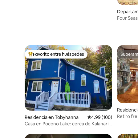
Departam
Four Seas
on/Ski off
Favorito entre huéspedes
Superanf
De los mejores en Favorito entre huéspedes
Superanf
Residenci
Retiro fre
Residencia en Tobyhanna
Calificación promedio: 
4.99 (100)
Pocono * 
Casa en Pocono Lake: cerca de Kalahari y
del parque estatal