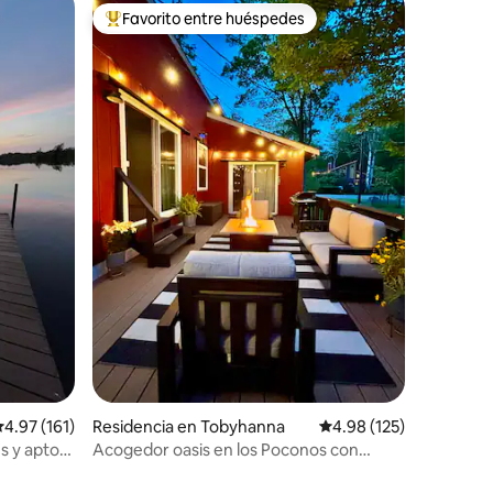
Favorito entre huéspedes
re huéspedes
De los mejores en Favorito entre huéspedes
iones
alificación promedio: 4.97 de 5; 161 evaluaciones
4.97 (161)
Residencia en Tobyhanna
Calificación promedio: 
4.98 (125)
s y apto
Acogedor oasis en los Poconos con
jacuzzi, terraza y fogatas