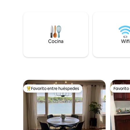
paraíso para los amantes de la
mientras d
naturaleza, la casa está rodeada de
del patio 
exuberante vegetación, lagos y muchos
panorámic
otros lugares de interés para disfrutar
jacuzzi o
plenamente de tus vacaciones. La
recuerdos
bañera de hidromasaje privada te invita a
cabaña of
relajar tu mente en compañía de serenas
esquí y r
puestas de sol y amaneceres. Con una
huéspedes
Cocina
Wifi
mezcla perfecta de vida interior/exterior,
acceso al 
este icónico refugio es el hogar de tus
deportiva
sueños.
Favorito entre huéspedes
Favorito
De los mejores en Favorito entre huéspedes
Favorito