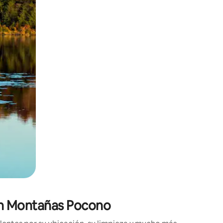
ien tocando y deslizando la pantalla.
 en Montañas Pocono