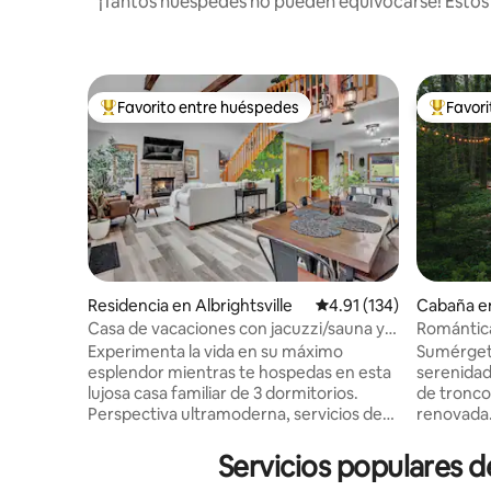
¡Tantos huéspedes no pueden equivocarse! Estos a
Favorito entre huéspedes
Favor
De los mejores en Favorito entre huéspedes
De los m
Residencia en Albrightsville
Calificación promedio: 
4.91 (134)
Cabaña e
Casa de vacaciones con jacuzzi/sauna y
Romántic
sala de juegos
jacuzzi, 
Experimenta la vida en su máximo
Sumérgete
esplendor mientras te hospedas en esta
serenidad
lujosa casa familiar de 3 dormitorios.
de tronco
Perspectiva ultramoderna, servicios de
renovada.
primera calidad y ambiente cómodo:
privacida
esta hermosa casa tiene que ver con la
en un bar
Servicios populares d
clase y la elegancia. Un verdadero
nuestro s