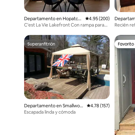
Departamento en Hopatco
Calificación promedio: 
4.95 (200)
Departam
ng
C'est La Vie Lakefront Con rampa para
Recién re
botes opcional
Wallanpau
personas
Superanfitrión
Favorito
Superanfitrión
Favorito
Departamento en Smallwoo
Calificación promedio: 
4.78 (157)
d
Escapada linda y cómoda