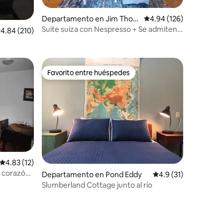
Departamento en Jim Thor
Calificación promedio: 
4.94 (126)
pe
Suite suiza con Nespresso + Se admiten
iones
alificación promedio: 4.84 de 5; 210 evaluaciones
4.84 (210)
perros + Estacionamiento
Favorito entre huéspedes
Favorito entre huéspedes
Calificación promedio: 4.83 de 5; 12 evaluaciones
4.83 (12)
l corazón
Departamento en Pond Eddy
Calificación promedi
4.9 (31)
Slumberland Cottage junto al río