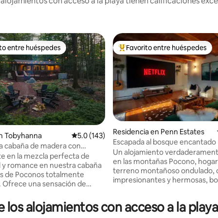
lojamientos con acceso a la playa tienen calificaciones exce
ito entre huéspedes
Favorito entre huéspedes
ejores en Favorito entre huéspedes
De los mejores en Favorito ent
Residencia en Penn Estates
4.91 de 5; 134 evaluaciones
n Tobyhanna
Calificación promedio: 5.0 de 5; 143 evaluac
5.0 (143)
Escapada al bosque encantado |
a cabaña de madera con
Pantalla de cine
Un alojamiento verdaderament
chimenea y proyector
 en la mezcla perfecta de
en las montañas Pocono, hogar
 y romance en nuestra cabaña
terreno montañoso ondulado, 
s de Poconos totalmente
impresionantes y hermosas, b
 Ofrece una sensación de
prósperos, más de 170 millas de
d, mientras que se encuentra
sinuoso. Creado con la experie
rio seguro. Acurrúcate en
e los alojamientos con acceso a la pl
temática "la mejor noche en cas
ofá cama de la sala de estar
huéspedes pueden beber vino b