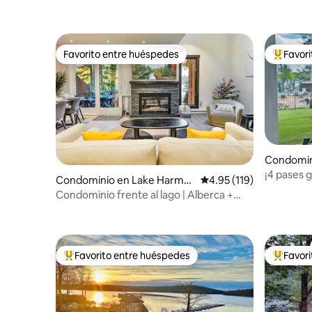
Favorito entre huéspedes
Favor
Favorito entre huéspedes
De los m
Condomin
y
¡4 pases g
Condominio en Lake Harmo
Calificación promedio: 
4.95 (119)
¡acceso di
ny
Condominio frente al lago | Alberca +
Club de playa | Big Boulder
Favorito entre huéspedes
Favor
De los mejores en Favorito entre huéspedes
De los m