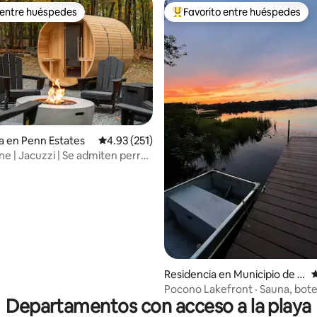
 entre huéspedes
Favorito entre huéspedes
 entre huéspedes
De los mejores en Favorito ent
a en Penn Estates
Calificación promedio: 4.93 de 5; 251 evaluac
4.93 (251)
ne | Jacuzzi | Se admiten perros
4.99 de 5; 143 evaluaciones
Residencia en Municipio de C
C
oolbaugh
Pocono Lakefront · Sauna, bote
Departamentos con acceso a la playa
para perros