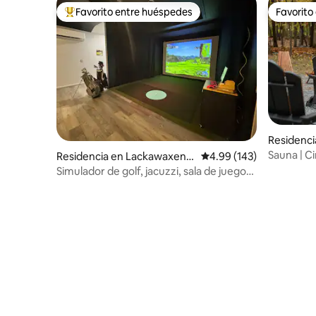
Favorito entre huéspedes
Favorito
De los mejores en Favorito entre huéspedes
Favorito
Residenci
Sauna | Ci
Residencia en Lackawaxen T
Calificación promedio: 
4.99 (143)
| Fogata
ownship
Simulador de golf, jacuzzi, sala de juegos,
cine, 2 camas king