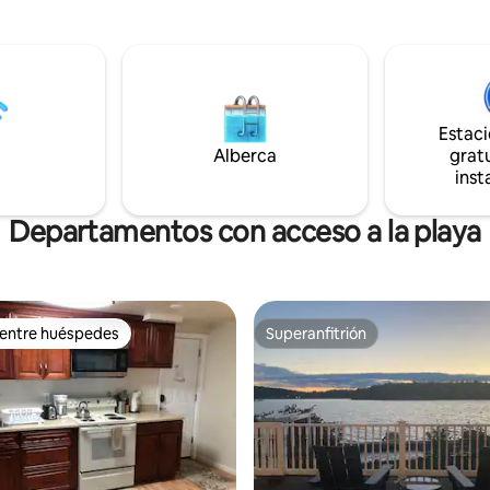
isfrutas de las vistas al bosque
estrellas en un jacuzzi privado, 
trasero a través de la ventana
de películas en su propia pantal
a gigante. ¡Relájate en el
de 135 pulgadas equipada con e
 junto al fuego donde se crean
proyector LED 4K para juegos d
! Con una ubicación céntrica, la
mundo. Disfruta de las habitac
rece acceso a estaciones de
temáticas y experimenta una e
utas de senderismo. Como
Estac
donde el bosque te lleve mient
, también disfrutaréis de
Alberca
gratu
hospedas con la máxima comod
lago, la piscina y las canchas
inst
lujo.
s.
Departamentos con acceso a la playa
 entre huéspedes
Superanfitrión
 entre huéspedes
Superanfitrión