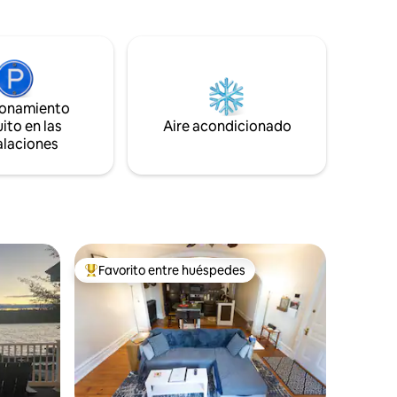
y tragaluz, o relájate en la sauna
y disfrutar
finlandesa privada. Disfruta de una
la de cine
cocina de chef con una mesa rústica de
l primer
granja, fogata junto al lago con sillas
el
Adirondack, sábanas de 100% algodón,
iones
equipo para bebés, parrilla para asar, 4
stancia
ionamiento
Smart TV y cargador SPAN EV. -
ras te
ito en las
Aire acondicionado
Entrada/salida flexible. Alberca
idad y
alaciones
comunitaria al aire libre disponible por
una tarifa adicional.
Favorito entre huéspedes
De los mejores en Favorito entre huéspedes