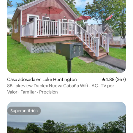
Casa adosada en Lake Huntington
Calificación pr
4.88 (267)
8B Lakeview Dúplex Nueva Cabaña Wifi - AC- TV por
cable
Valor
·
Familiar
·
Precisión
Superanfitrión
Superanfitrión