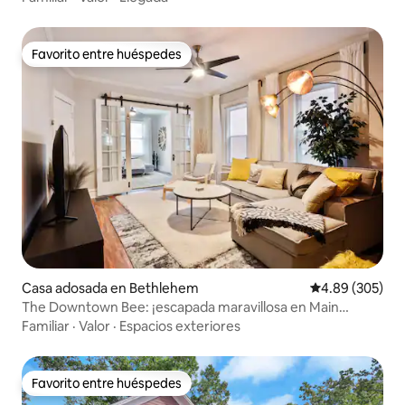
Favorito entre huéspedes
Favorito entre huéspedes
Casa adosada en Bethlehem
Calificación pr
4.89 (305)
The Downtown Bee: ¡escapada maravillosa en Main
Street!
Familiar
·
Valor
·
Espacios exteriores
Favorito entre huéspedes
Favorito entre huéspedes