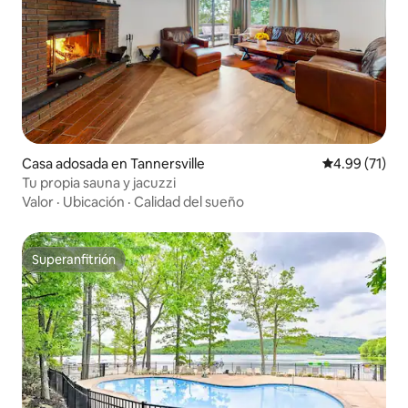
Casa adosada en Tannersville
Calificación 
4.99 (71)
Tu propia sauna y jacuzzi
Valor
·
Ubicación
·
Calidad del sueño
Superanfitrión
Superanfitrión