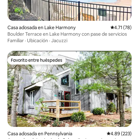
Casa adosada en Lake Harmony
Calificación 
4.71 (78)
Boulder Terrace en Lake Harmony con pase de servicios
Familiar
·
Ubicación
·
Jacuzzi
Favorito entre huéspedes
Favorito entre huéspedes
Casa adosada en Pennsylvania
Calificación pr
4.89 (223)