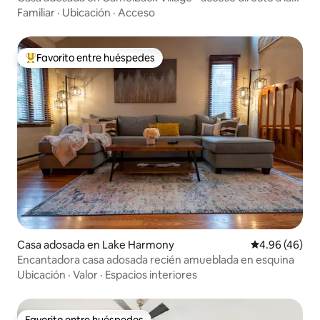
pistas de esquí
Familiar
·
Ubicación
·
Acceso
Favorito entre huéspedes
De los mejores en Favorito entre huéspedes
Casa adosada en Lake Harmony
Calificación p
4.96 (46)
Encantadora casa adosada recién amueblada en esquina
Ubicación
·
Valor
·
Espacios interiores
Favorito entre huéspedes