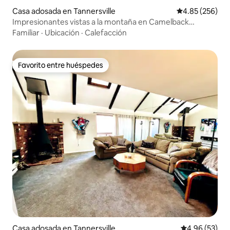
Casa adosada en Tannersville
Calificación pr
4.85 (256)
Impresionantes vistas a la montaña en Camelback
Townhouse
Familiar
·
Ubicación
·
Calefacción
Favorito entre huéspedes
Favorito entre huéspedes
Casa adosada en Tannersville
Calificación p
4.96 (53)