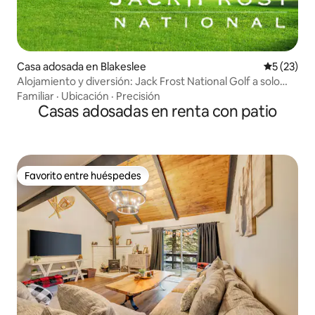
Casa adosada en Blakeslee
Calificaci
5 (23)
Alojamiento y diversión: Jack Frost National Golf a solo
3 millas
Familiar
·
Ubicación
·
Precisión
Casas adosadas en renta con patio
Favorito entre huéspedes
Favorito entre huéspedes