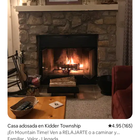
Casa adosada en Kidder Township
Calificación p
4.95 (165)
¡En Mountain Time! Ven a RELAJARTE o a caminar y
explorar.
Familiar
·
Valor
·
Llegada