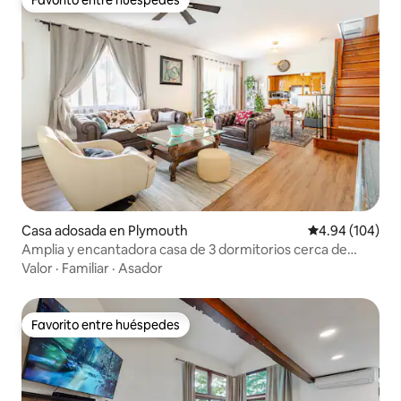
Favorito entre huéspedes
Casa adosada en Plymouth
Calificación pr
4.94 (104)
Amplia y encantadora casa de 3 dormitorios cerca de
Wilkes-Barre
Valor
·
Familiar
·
Asador
Favorito entre huéspedes
Favorito entre huéspedes