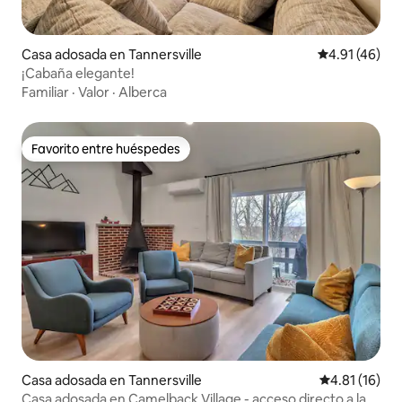
Casa adosada en Tannersville
Calificación 
4.91 (46)
¡Cabaña elegante!
Familiar
·
Valor
·
Alberca
Favorito entre huéspedes
Favorito entre huéspedes
Casa adosada en Tannersville
Calificación 
4.81 (16)
Casa adosada en Camelback Village - acceso directo a las