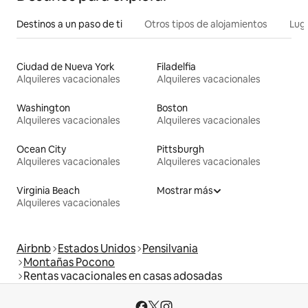
Destinos a un paso de ti
Otros tipos de alojamientos
Lug
Ciudad de Nueva York
Filadelfia
Alquileres vacacionales
Alquileres vacacionales
Washington
Boston
Alquileres vacacionales
Alquileres vacacionales
Ocean City
Pittsburgh
Alquileres vacacionales
Alquileres vacacionales
Virginia Beach
Mostrar más
Alquileres vacacionales
Airbnb
Estados Unidos
Pensilvania
Montañas Pocono
Rentas vacacionales en casas adosadas