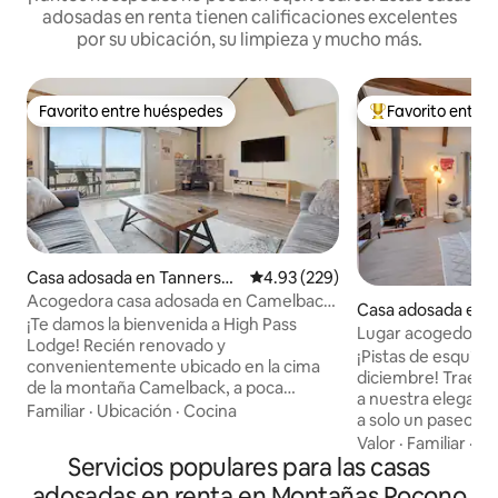
adosadas en renta tienen calificaciones excelentes
por su ubicación, su limpieza y mucho más.
Favorito entre huéspedes
Favorito entre
Favorito entre huéspedes
De los mejores en
Casa adosada en Tannersvill
Calificación promedio: 4.93 de 5
4.93 (229)
e
Acogedora casa adosada en Camelback:
Casa adosada en T
¡esquí y salida con vistas increíbles!
¡Te damos la bienvenida a High Pass
Lugar acogedor pe
Lodge! Recién renovado y
esquiar, nadar y di
¡Pistas de esquí ab
convenientemente ubicado en la cima
diciembre! Trae a toda la familia y amigos
de la montaña Camelback, a poca
a nuestra elegant
distancia a pie de la entrada/salida de
Familiar
·
Ubicación
·
Cocina
a solo un paseo de 
esquí. Piscina cubierta climatizada,
parques acuáticos,
Valor
·
Familiar
·
Ac
sauna, jacuzzi y mucho más para que los
Servicios populares para las casas
canchas de tenis, 
huéspedes disfruten (incluido en tu
Disfruta de los pueblos
adosadas en renta en Montañas Pocono
estancia). ¡Cerca de parques acuáticos,