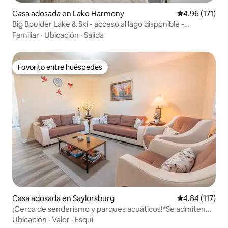
Casa adosada en Lake Harmony
Calificación p
4.96 (171)
Big Boulder Lake & Ski - acceso al lago disponible -
actualizado
Familiar
·
Ubicación
·
Salida
Favorito entre huéspedes
Favorito entre huéspedes
Casa adosada en Saylorsburg
Calificación p
4.84 (117)
¡Cerca de senderismo y parques acuáticos!*Se admiten
perros*Wifi*Chimenea
Ubicación
·
Valor
·
Esquí