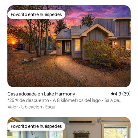
Favorito entre huéspedes
Favorito entre huéspedes
Casa adosada en Lake Harmony
Calificación
4.9 (39)
*25 % de descuento • A 8 kilómetros del lago • Sala de
juegos · Vista al estanque*
Valor
·
Ubicación
·
Esquí
Favorito entre huéspedes
Favorito entre huéspedes