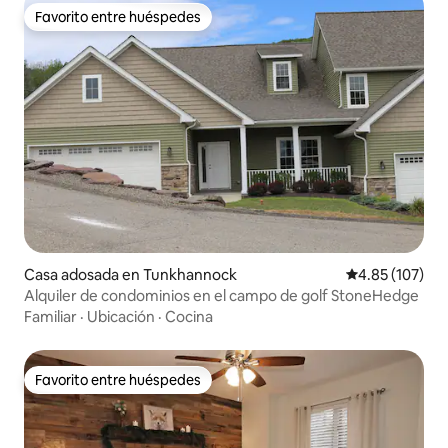
Favorito entre huéspedes
Favorito entre huéspedes
Casa adosada en Tunkhannock
Calificación p
4.85 (107)
Alquiler de condominios en el campo de golf StoneHedge
Familiar
·
Ubicación
·
Cocina
Favorito entre huéspedes
Favorito entre huéspedes