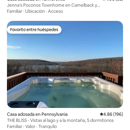
Jenna's Poconos Townhome en Camelback y
Camelbeach
Familiar
·
Ubicación
·
Acceso
Favorito entre huéspedes
Favorito entre huéspedes
Casa adosada en Pennsylvania
Calificación pr
4.86 (196)
THE BLISS - Vistas al lago y a la montaña, 5 dormitorios
Familiar
·
Valor
·
Tranquilo