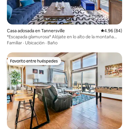
Casa adosada en Tannersville
Calificación p
4.96 (84)
*Escapada glamurosa* Alójate en lo alto de la montaña
Camelback
Familiar
·
Ubicación
·
Baño
Favorito entre huéspedes
Favorito entre huéspedes