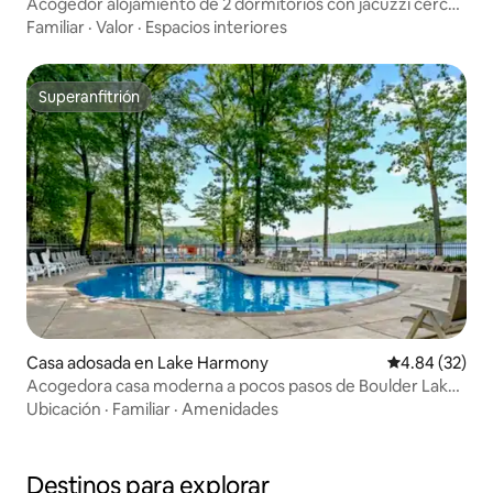
Acogedor alojamiento de 2 dormitorios con jacuzzi cerca
de Lake Harmony
Familiar
·
Valor
·
Espacios interiores
Superanfitrión
Superanfitrión
Casa adosada en Lake Harmony
Calificación p
4.84 (32)
Acogedora casa moderna a pocos pasos de Boulder Lake
y club con alberca
Ubicación
·
Familiar
·
Amenidades
Destinos para explorar