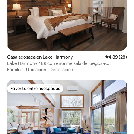
Casa adosada en Lake Harmony
Calificación p
4.89 (28)
Lake Harmony 4BR con enorme sala de juegos +
chimeneas
Familiar
·
Ubicación
·
Decoración
Favorito entre huéspedes
Favorito entre huéspedes