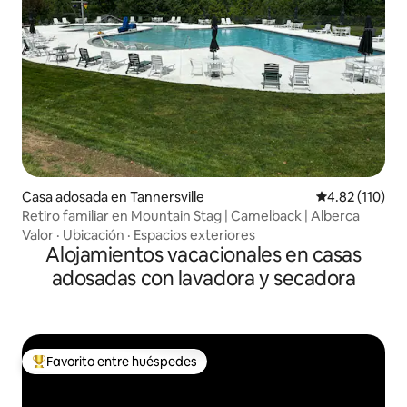
Casa adosada en Tannersville
Calificación p
4.82 (110)
Retiro familiar en Mountain Stag | Camelback | Alberca
Valor
·
Ubicación
·
Espacios exteriores
Alojamientos vacacionales en casas
adosadas con lavadora y secadora
Favorito entre huéspedes
De los mejores en Favorito entre huéspedes